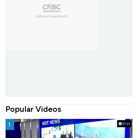
Popular Videos
1.
07:41