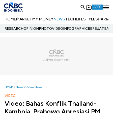
APPS
HOME
MARKET
MY MONEY
NEWS
TECH
LIFESTYLE
SHARIA
E
RESEARCH
OPINION
PHOTO
VIDEO
INFOGRAPHIC
BERBUATBAIK.
HOME
News
Video News
VIDEO
Video: Bahas Konflik Thailand-
Kamboja, Prabowo Apresiasi PM