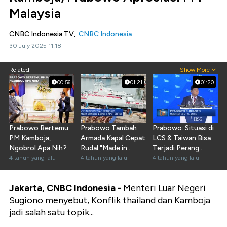
Malaysia
CNBC Indonesia TV,
CNBC Indonesia
30 July 2025 11:18
Related
Show More
00:56
01:21
01:20
Prabowo Bertemu
Prabowo Tambah
Prabowo: Situasi di
PM Kamboja,
Armada Kapal Cepat
LCS & Taiwan Bisa
Ngobrol Apa Nih?
Rudal "Made in
Terjadi Perang
4 tahun yang lalu
Indonesia"
4 tahun yang lalu
Terbuka
4 tahun yang lalu
Jakarta, CNBC Indonesia -
Menteri Luar Negeri
Sugiono menyebut, Konflik thailand dan Kamboja
jadi salah satu topik...