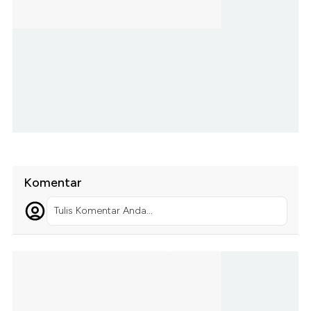
Komentar
Tulis Komentar Anda...