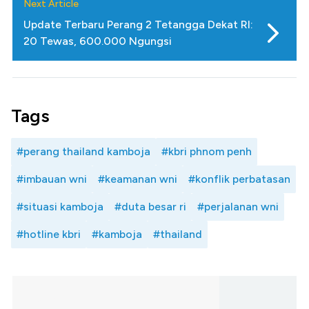
Next Article
Update Terbaru Perang 2 Tetangga Dekat RI:
20 Tewas, 600.000 Ngungsi
Tags
#perang thailand kamboja
#kbri phnom penh
#imbauan wni
#keamanan wni
#konflik perbatasan
#situasi kamboja
#duta besar ri
#perjalanan wni
#hotline kbri
#kamboja
#thailand