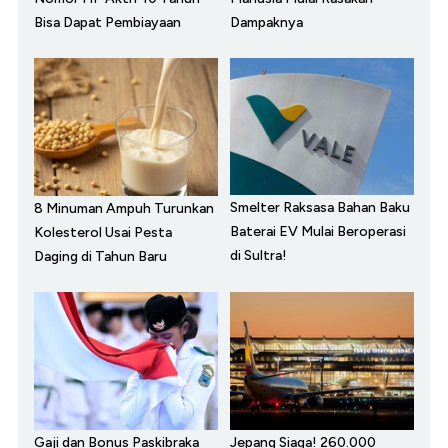
Bisa Dapat Pembiayaan
Dampaknya
Smelter Raksasa Bahan Baku
8 Minuman Ampuh Turunkan
Baterai EV Mulai Beroperasi
Kolesterol Usai Pesta
di Sultra!
Daging di Tahun Baru
Gaji dan Bonus Paskibraka
Jepang Siaga! 260.000