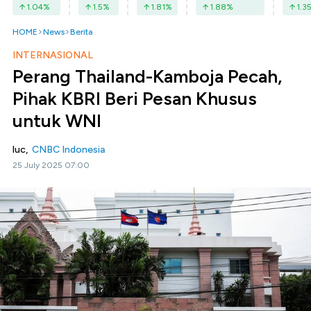
1.04
%
1.5
%
1.81
%
1.88
%
1.3
HOME
News
Berita
INTERNASIONAL
Perang Thailand-Kamboja Pecah,
Pihak KBRI Beri Pesan Khusus
untuk WNI
luc,
CNBC Indonesia
25 July 2025 07:00