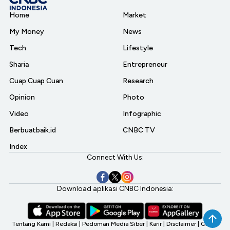
Home
Market
My Money
News
Tech
Lifestyle
Sharia
Entrepreneur
Cuap Cuap Cuan
Research
Opinion
Photo
Video
Infographic
Berbuatbaik.id
CNBC TV
Index
Connect With Us:
Download aplikasi CNBC Indonesia:
Tentang Kami
|
Redaksi
|
Pedoman Media Siber
|
Karir
|
Disclaimer
|
CNBC