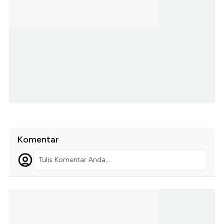
Komentar
Tulis Komentar Anda...