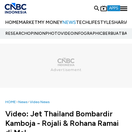
APPS
HOME
MARKET
MY MONEY
NEWS
TECH
LIFESTYLE
SHARIA
E
RESEARCH
OPINION
PHOTO
VIDEO
INFOGRAPHIC
BERBUATBAIK.
HOME
News
Video News
Video: Jet Thailand Bombardir
Kamboja - Rojali & Rohana Ramai