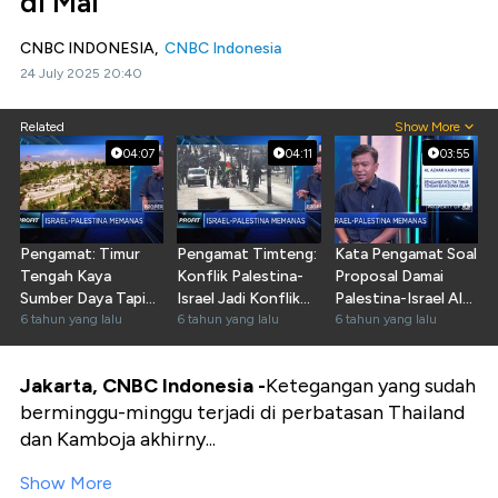
di Mal
CNBC INDONESIA,
CNBC Indonesia
24 July 2025 20:40
Related
Show More
04:07
04:11
03:55
Pengamat: Timur
Pengamat Timteng:
Kata Pengamat Soal
Tengah Kaya
Konflik Palestina-
Proposal Damai
Sumber Daya Tapi
Israel Jadi Konflik
Palestina-Israel Ala
Rawan Konflik
6 tahun yang lalu
Dunia
6 tahun yang lalu
Trump
6 tahun yang lalu
Jakarta, CNBC Indonesia -
Ketegangan yang sudah
berminggu-minggu terjadi di perbatasan Thailand
dan Kamboja akhirny...
Show More