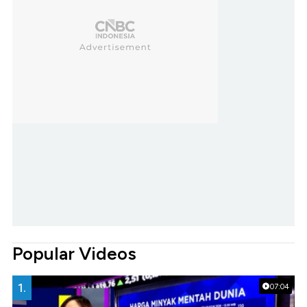
Popular Videos
1.
07:04