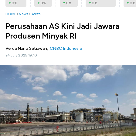
0
%
0
%
0
%
0
%
0
%
HOME
News
Berita
Perusahaan AS Kini Jadi Jawara
Produsen Minyak RI
Verda Nano Setiawan,
CNBC Indonesia
24 July 2025 19:10