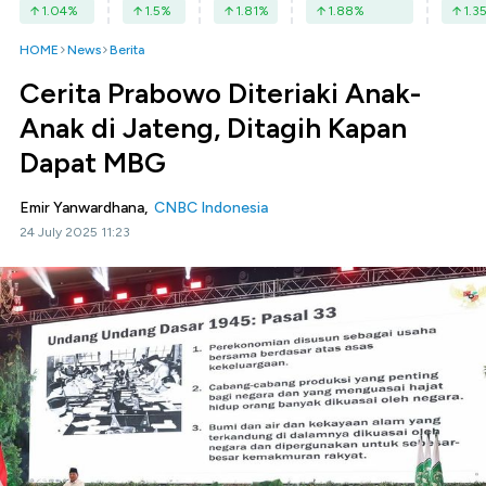
1.04
%
1.5
%
1.81
%
1.88
%
1.3
HOME
News
Berita
Cerita Prabowo Diteriaki Anak-
Anak di Jateng, Ditagih Kapan
Dapat MBG
Emir Yanwardhana,
CNBC Indonesia
24 July 2025 11:23