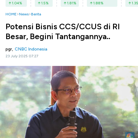
1.04
%
1.5
%
1.81
%
1.88
%
1.3
HOME
News
Berita
Potensi Bisnis CCS/CCUS di RI
Besar, Begini Tantangannya..
pgr,
CNBC Indonesia
23 July 2025 07:27