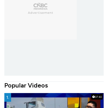
Popular Videos
1.
07:40