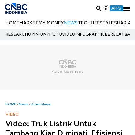
APPS
HOME
MARKET
MY MONEY
NEWS
TECH
LIFESTYLE
SHARIA
E
RESEARCH
OPINION
PHOTO
VIDEO
INFOGRAPHIC
BERBUATBAIK.
HOME
News
Video News
VIDEO
Video: Truk Listrik Untuk
Tambang Kian Diminati, Efisiensi