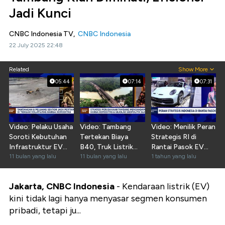
Jadi Kunci
CNBC Indonesia TV,
CNBC Indonesia
22 July 2025 22:48
Related
Show More
05:44
07:14
07:31
Video: Pelaku Usaha
Video: Tambang
Video: Menilik Peran
Soroti Kebutuhan
Tertekan Biaya
Strategis RI di
Infrastruktur EV
B40, Truk Listrik
Rantai Pasok EV
Untuk Tambang
11 bulan yang lalu
Jadi Solusi
11 bulan yang lalu
Global
1 tahun yang lalu
Jakarta, CNBC Indonesia
- Kendaraan listrik (EV)
kini tidak lagi hanya menyasar segmen konsumen
pribadi, tetapi ju...