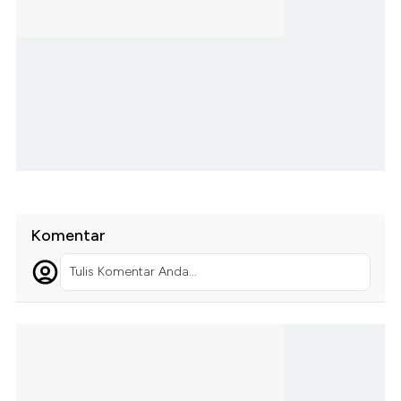
Komentar
Tulis Komentar Anda...