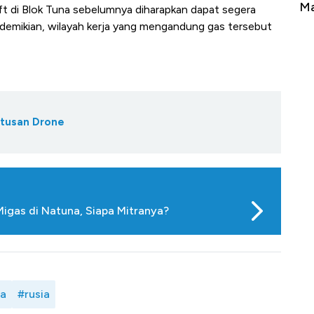
Tembaga Terbang ke Zona Berbahaya
Ma
eft di Blok Tuna sebelumnya diharapkan dapat segera
 demikian, wilayah kerja yang mengandung gas tersebut
atusan Drone
igas di Natuna, Siapa Mitranya?
ia
#rusia