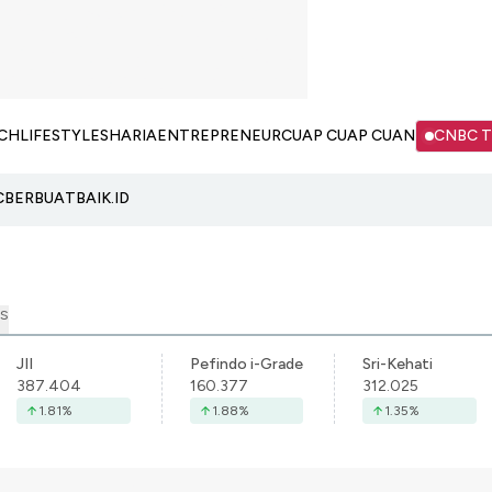
CH
LIFESTYLE
SHARIA
ENTREPRENEUR
CUAP CUAP CUAN
CNBC 
C
BERBUATBAIK.ID
S
JII
Pefindo i-Grade
Sri-Kehati
387.404
160.377
312.025
1.81
%
1.88
%
1.35
%