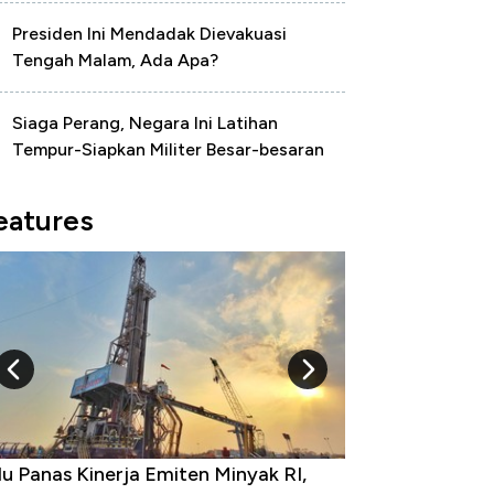
Presiden Ini Mendadak Dievakuasi
Tengah Malam, Ada Apa?
Siaga Perang, Negara Ini Latihan
Tempur-Siapkan Militer Besar-besaran
eatures
u Panas Kinerja Emiten Minyak RI,
10 Provinsi den