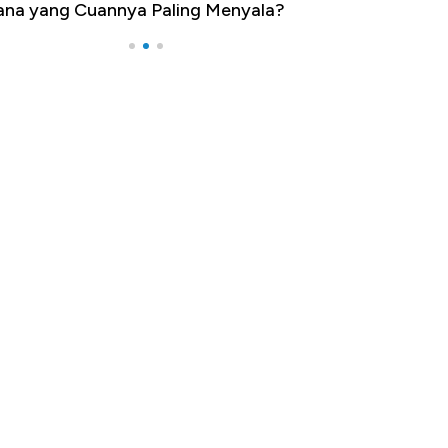
na yang Cuannya Paling Menyala?
Pengangguran Te