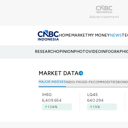
HOME
MARKET
MY MONEY
NEWS
TE
RESEARCH
OPINION
PHOTO
VIDEO
INFOGRAPHI
MARKET DATA
MAJOR INDEXES
INDO-FX
USD-FX
COMMODITIES
BOND
IHSG
LQ45
6,409.654
640.294
1.04
%
1.5
%