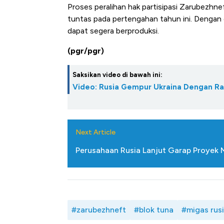
Proses peralihan hak partisipasi Zarubezhn
tuntas pada pertengahan tahun ini. Dengan
dapat segera berproduksi.
(pgr/pgr)
Saksikan video di bawah ini:
Video: Rusia Gempur Ukraina Dengan R
Next Article
Perusahaan Rusia Lanjut Garap Proyek M
#zarubezhneft
#blok tuna
#migas rus