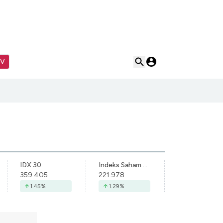
TV
IDX 30
Indeks Saham Syariah Indonesia
359.405
221.978
1.45
%
1.29
%