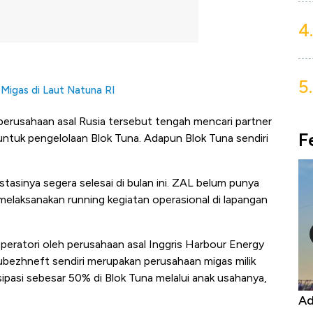
4.
5.
 Migas di Laut Natuna RI
 perusahaan asal Rusia tersebut tengah mencari partner
F
untuk pengelolaan Blok Tuna. Adapun Blok Tuna sendiri
stasinya segera selesai di bulan ini. ZAL belum punya
melaksanakan running kegiatan operasional di lapangan
operatori oleh perusahaan asal Inggris Harbour Energy
rubezhneft sendiri merupakan perusahaan migas milik
pasi sebesar 50% di Blok Tuna melalui anak usahanya,
Kongo Tutup Keran Ekspor, Harga
Ad