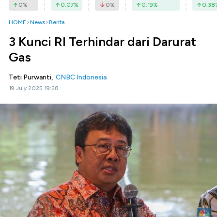
0
%
0.07
%
0
%
0.19
%
0.38
HOME
News
Berita
3 Kunci RI Terhindar dari Darurat
Gas
Teti Purwanti,
CNBC Indonesia
19 July 2025 19:28