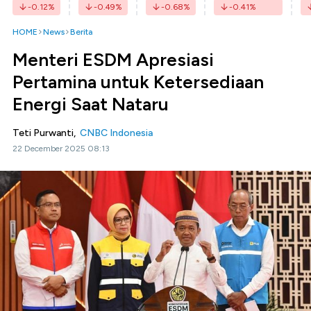
-0.12
%
-0.49
%
-0.68
%
-0.41
%
HOME
News
Berita
Menteri ESDM Apresiasi
Pertamina untuk Ketersediaan
Energi Saat Nataru
Teti Purwanti,
CNBC Indonesia
22 December 2025 08:13