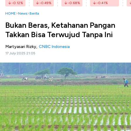
-0.12
%
-0.49
%
-0.68
%
-0.41
%
HOME
News
Berita
Bukan Beras, Ketahanan Pangan
Takkan Bisa Terwujud Tanpa Ini
Martyasari Rizky,
CNBC Indonesia
17 July 2025 21:05