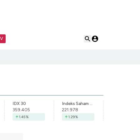
TV
IDX 30
Indeks Saham Syariah Indonesia
359.405
221.978
1.45
%
1.29
%