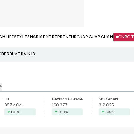
CH
LIFESTYLE
SHARIA
ENTREPRENEUR
CUAP CUAP CUAN
CNBC 
C
BERBUATBAIK.ID
S
JII
Pefindo i-Grade
Sri-Kehati
387.404
160.377
312.025
1.81
%
1.88
%
1.35
%