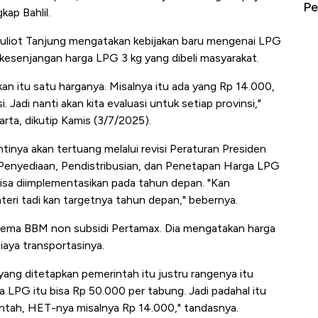
erbahaya
Mana yang Cuannya Paling Menyala?
Pe
ap Bahlil.
Yuliot Tanjung mengatakan kebijakan baru mengenai LPG
a kesenjangan harga LPG 3 kg yang dibeli masyarakat.
pkan itu satu harganya. Misalnya itu ada yang Rp 14.000,
Jadi nanti akan kita evaluasi untuk setiap provinsi,"
rta, dikutip Kamis (3/7/2025).
inya akan tertuang melalui revisi Peraturan Presiden
enyediaan, Pendistribusian, dan Penetapan Harga LPG
bisa diimplementasikan pada tahun depan. "Kan
ri tadi kan targetnya tahun depan," bebernya.
 skema BBM non subsidi Pertamax. Dia mengatakan harga
iaya transportasinya.
 yang ditetapkan pemerintah itu justru rangenya itu
ga LPG itu bisa Rp 50.000 per tabung. Jadi padahal itu
intah, HET-nya misalnya Rp 14.000," tandasnya.