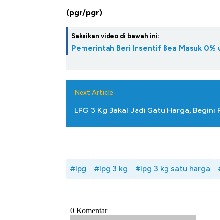
(pgr/pgr)
Saksikan video di bawah ini:
Pemerintah Beri Insentif Bea Masuk 0%
Next Article
LPG 3 Kg Bakal Jadi Satu Harga, Begini
#lpg
#lpg 3 kg
#lpg 3 kg satu harga