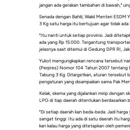
Tembaga Terbang ke Zona B
jangan ada gerakan tambahan di bawah," ungk
Senada dengan Bahlil, Wakil Menteri ESDM 
3 Kg satu harga itu bertujuan agar tidak ad
"Itu nanti untuk setiap provinsi. Jadi diteta
ada yang Rp 15.000. Tergantung transportasi. 
jelasnya saat ditemui di Gedung DPR RI, Jaka
Yuliot mengungkapkan rencana tersebut nant
(Perpres) Nomor 104 Tahun 2007 tentang P
Tabung 3 Kg. Ditargetkan, aturan tersebut 
pengaturan yang disampaikan sama Pak Mente
Kelak, skema yang dijalankan mirip dengan
LPG di tiap daerah ditentukan berdasarkan b
"Di setiap daerah kan beda-beda. Jadi harga
sangat tinggi. Itu ada di satu daerah itu har
kan kalau harga yang ditetapkan oleh pemer