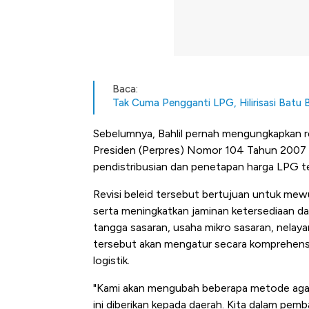
Baca:
Tak Cuma Pengganti LPG, Hilirisasi Batu B
Sebelumnya, Bahlil pernah mengungkapkan re
Presiden (Perpres) Nomor 104 Tahun 2007 
pendistribusian dan penetapan harga LPG te
Revisi beleid tersebut bertujuan untuk mewu
serta meningkatkan jaminan ketersediaan da
tangga sasaran, usaha mikro sasaran, nelayan 
tersebut akan mengatur secara komprehens
logistik.
"Kami akan mengubah beberapa metode agar k
Kongo Tutup Keran Ekspor, 
ini diberikan kepada daerah. Kita dalam pem