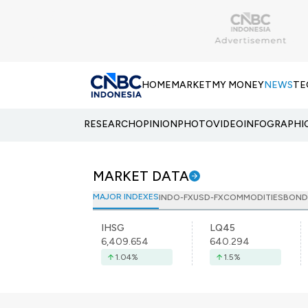
HOME
MARKET
MY MONEY
NEWS
TE
RESEARCH
OPINION
PHOTO
VIDEO
INFOGRAPHI
MARKET DATA
MAJOR INDEXES
INDO-FX
USD-FX
COMMODITIES
BOND
IHSG
LQ45
6,409.654
640.294
1.04
%
1.5
%