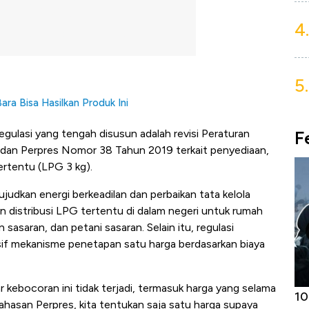
4.
5.
ara Bisa Hasilkan Produk Ini
F
gulasi yang tengah disusun adalah revisi Peraturan
dan Perpres Nomor 38 Tahun 2019 terkait penyediaan,
rtentu (LPG 3 kg).
judkan energi berkeadilan dan perbaikan tata kelola
n distribusi LPG tertentu di dalam negeri untuk rumah
sasaran, dan petani sasaran. Selain itu, regulasi
if mekanisme penetapan satu harga berdasarkan biaya
ebocoran ini tidak terjadi, termasuk harga yang selama
Harga
Adu Panas Kinerja Emiten Minyak RI,
10
bahasan Perpres, kita tentukan saja satu harga supaya