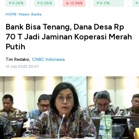
0.05
%
0.05
%
-0.06
%
0.17
%
HOME
News
Berita
Bank Bisa Tenang, Dana Desa Rp
70 T Jadi Jaminan Koperasi Merah
Putih
Tim Redaksi,
CNBC Indonesia
12 July 2025 20:01