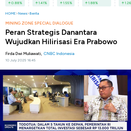
0.88
%
1.41
%
1.55
%
1.88
%
1.26
HOME
News
Berita
MINING ZONE SPECIAL DIALOGUE
Peran Strategis Danantara
Wujudkan Hilirisasi Era Prabowo
Firda Dwi Muliawati,
CNBC Indonesia
10 July 2025 16:45