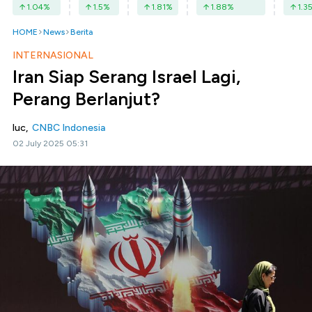
1.04
%
1.5
%
1.81
%
1.88
%
1.3
HOME
News
Berita
INTERNASIONAL
Iran Siap Serang Israel Lagi,
Perang Berlanjut?
luc,
CNBC Indonesia
02 July 2025 05:31