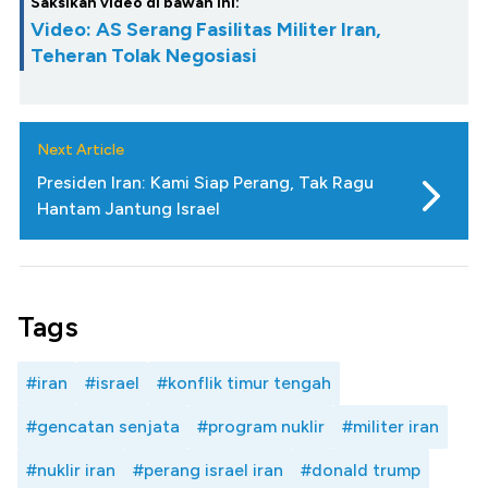
Saksikan video di bawah ini:
Video: AS Serang Fasilitas Militer Iran,
Teheran Tolak Negosiasi
Next Article
Presiden Iran: Kami Siap Perang, Tak Ragu
Hantam Jantung Israel
Tags
#iran
#israel
#konflik timur tengah
#gencatan senjata
#program nuklir
#militer iran
#nuklir iran
#perang israel iran
#donald trump