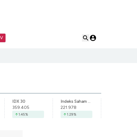
TV
IDX 30
Indeks Saham Syariah Indonesia
359.405
221.978
1.45
%
1.29
%