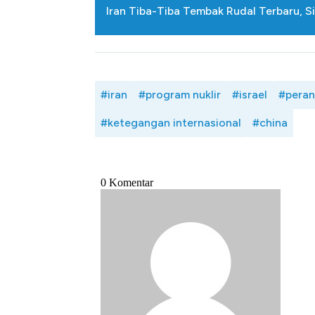
Iran Tiba-Tiba Tembak Rudal Terbaru, S
#iran
#program nuklir
#israel
#pera
#ketegangan internasional
#china