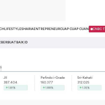
CH
LIFESTYLE
SHARIA
ENTREPRENEUR
CUAP CUAP CUAN
CNBC 
C
BERBUATBAIK.ID
S
JII
Pefindo i-Grade
Sri-Kehati
387.404
160.377
312.025
1.81
%
1.88
%
1.35
%