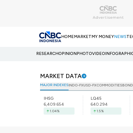
HOME
MARKET
MY MONEY
NEWS
TE
RESEARCH
OPINION
PHOTO
VIDEO
INFOGRAPHI
MARKET DATA
MAJOR INDEXES
INDO-FX
USD-FX
COMMODITIES
BOND
IHSG
LQ45
6,409.654
640.294
1.04
%
1.5
%