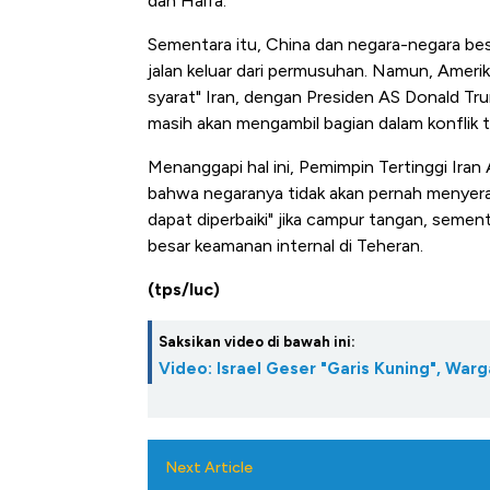
dan Haifa.
di Jaman Dulu
Sementara itu, China dan negara-negara be
jalan keluar dari permusuhan. Namun, Ameri
syarat" Iran, dengan Presiden AS Donald T
masih akan mengambil bagian dalam konflik 
Menanggapi hal ini, Pemimpin Tertinggi Iran
bahwa negaranya tidak akan pernah menyera
dapat diperbaiki" jika campur tangan, seme
besar keamanan internal di Teheran.
(tps/luc)
Saksikan video di bawah ini:
Video: Israel Geser "Garis Kuning", Wa
Next Article