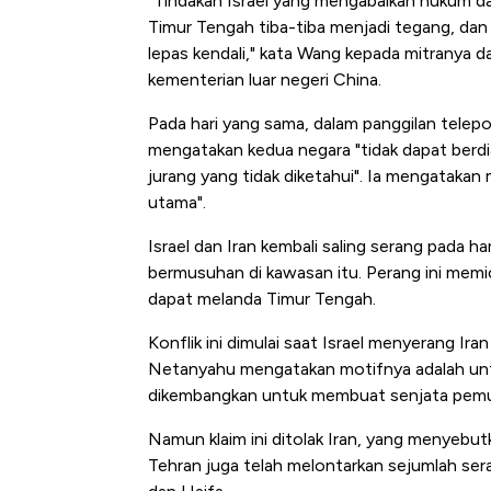
"Tindakan Israel yang mengabaikan hukum da
Timur Tengah tiba-tiba menjadi tegang, dan 
lepas kendali," kata Wang kepada mitranya da
kementerian luar negeri China.
Pada hari yang sama, dalam panggilan telep
mengatakan kedua negara "tidak dapat berdi
jurang yang tidak diketahui". Ia mengatakan
utama".
Israel dan Iran kembali saling serang pada h
bermusuhan di kawasan itu. Perang ini memic
dapat melanda Timur Tengah.
Konflik ini dimulai saat Israel menyerang Ir
Netanyahu mengatakan motifnya adalah untu
dikembangkan untuk membuat senjata pemu
Namun klaim ini ditolak Iran, yang menyebut
Tehran juga telah melontarkan sejumlah sera
Begini Cara Korsel atasi Pan