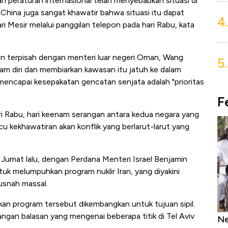
n peraturan internasional telah menyebabkan situasi di
China juga sangat khawatir bahwa situasi itu dapat
4.
ri Mesir melalui panggilan telepon pada hari Rabu, kata
on terpisah dengan menteri luar negeri Oman, Wang
5.
am diri dan membiarkan kawasan itu jatuh ke dalam
 mencapai kesepakatan gencatan senjata adalah "prioritas
F
ari Rabu, hari keenam serangan antara kedua negara yang
u kekhawatiran akan konflik yang berlarut-larut yang
an Jumat lalu, dengan Perdana Menteri Israel Benjamin
k melumpuhkan program nuklir Iran, yang diyakini
snah massal.
kan program tersebut dikembangkan untuk tujuan sipil.
ngan balasan yang mengenai beberapa titik di Tel Aviv
as Tanpa AC
Daftar Sungai Terpanjang di Dunia,
Ne