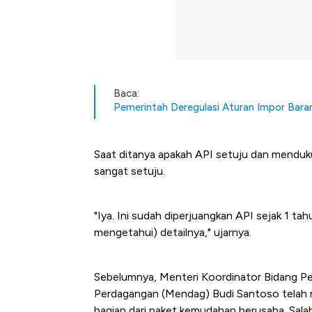
Baca:
Pemerintah Deregulasi Aturan Impor Bara
Saat ditanya apakah API setuju dan menduk
sangat setuju.
"Iya. Ini sudah diperjuangkan API sejak 1 ta
mengetahui) detailnya," ujarnya.
Sebelumnya, Menteri Koordinator Bidang P
Perdagangan (Mendag) Budi Santoso telah 
Begini Cara Korsel atasi Pan
bagian dari paket kemudahan berusaha. Salah