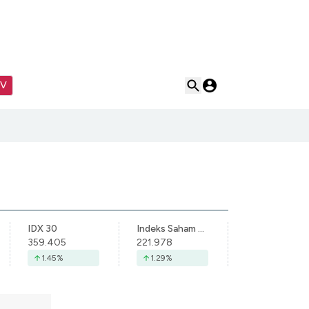
TV
IDX 30
Indeks Saham Syariah Indonesia
359.405
221.978
1.45
%
1.29
%