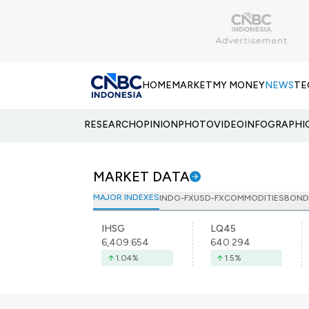
HOME
MARKET
MY MONEY
NEWS
TE
RESEARCH
OPINION
PHOTO
VIDEO
INFOGRAPHI
MARKET DATA
MAJOR INDEXES
INDO-FX
USD-FX
COMMODITIES
BOND
IHSG
LQ45
6,409.654
640.294
1.04
%
1.5
%