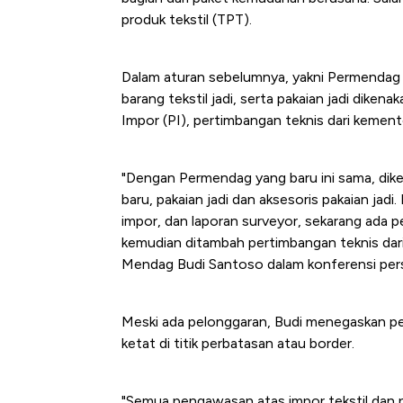
di Jaman Dulu
produk tekstil (TPT).
Dalam aturan sebelumnya, yakni Permendag 8/
barang tekstil jadi, serta pakaian jadi diken
Impor (PI), pertimbangan teknis dari kemente
"Dengan Permendag yang baru ini sama, dike
baru, pakaian jadi dan aksesoris pakaian jad
impor, dan laporan surveyor, sekarang ada 
kemudian ditambah pertimbangan teknis dari 
Mendag Budi Santoso dalam konferensi pers 
Meski ada pelonggaran, Budi menegaskan pe
ketat di titik perbatasan atau border.
"Semua pengawasan atas impor tekstil dan pro