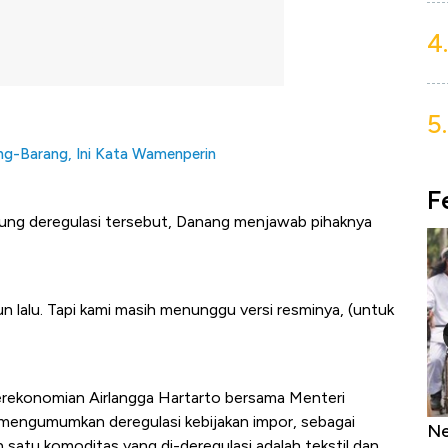
4.
5.
ng-Barang, Ini Kata Wamenperin
F
ung deregulasi tersebut, Danang menjawab pihaknya
hun lalu. Tapi kami masih menunggu versi resminya, (untuk
erekonomian Airlangga Hartarto bersama Menteri
mengumumkan deregulasi kebijakan impor, sebagai
as Tanpa AC
Daftar Sungai Terpanjang di Dunia,
Ne
 satu komoditas yang di-deregulasi adalah tekstil dan