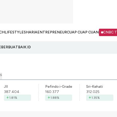
CH
LIFESTYLE
SHARIA
ENTREPRENEUR
CUAP CUAP CUAN
CNBC 
C
BERBUATBAIK.ID
S
JII
Pefindo i-Grade
Sri-Kehati
387.404
160.377
312.025
1.81
%
1.88
%
1.35
%