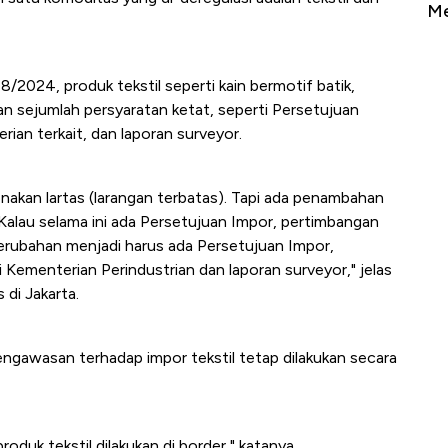
Sampai Ribuan Kilometer
Me
2024, produk tekstil seperti kain bermotif batik,
akan sejumlah persyaratan ketat, seperti Persetujuan
rian terkait, dan laporan surveyor.
nakan lartas (larangan terbatas). Tapi ada penambahan
i. Kalau selama ini ada Persetujuan Impor, pertimbangan
perubahan menjadi harus ada Persetujuan Impor,
Kementerian Perindustrian dan laporan surveyor," jelas
di Jakarta.
ngawasan terhadap impor tekstil tetap dilakukan secara
duk tekstil dilakukan di border," katanya.