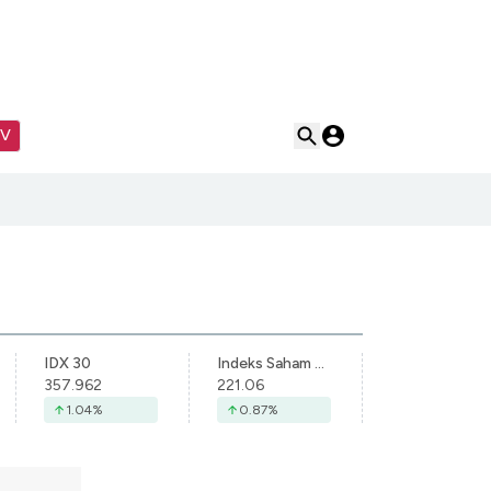
TV
IDX 30
Indeks Saham Syariah Indonesia
357.962
221.06
1.04
%
0.87
%