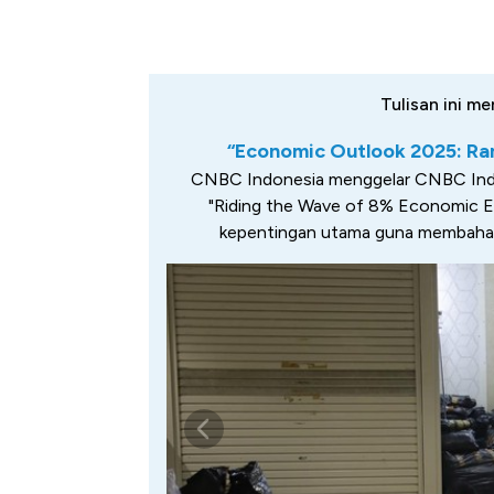
Tulisan ini me
“Economic Outlook 2025: R
CNBC Indonesia menggelar CNBC Ind
"Riding the Wave of 8% Economic Ex
kepentingan utama guna membahas 