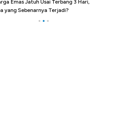
rga Emas Jatuh Usai Terbang 3 Hari,
Dominasi China 
a yang Sebenarnya Terjadi?
Impor 100 Nega