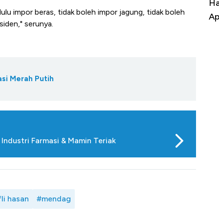
Harga Batu Bara Bangkit, Ada Kabar
Ha
ng dulu impor beras, tidak boleh impor jagung, tidak boleh
Baik Buat Pengusaha RI
Ap
siden," serunya.
si Merah Putih
 Industri Farmasi & Mamin Teriak
fli hasan
#mendag