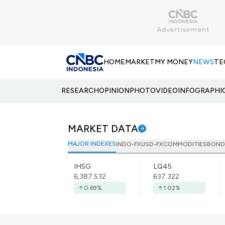
HOME
MARKET
MY MONEY
NEWS
TE
RESEARCH
OPINION
PHOTO
VIDEO
INFOGRAPHI
MARKET DATA
MAJOR INDEXES
INDO-FX
USD-FX
COMMODITIES
BOND
IHSG
LQ45
6,387.532
637.322
0.69
%
1.02
%