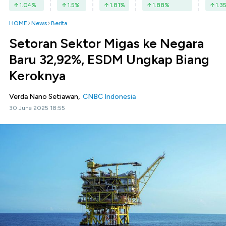
1.04
%
1.5
%
1.81
%
1.88
%
1.3
HOME
News
Berita
Setoran Sektor Migas ke Negara
Baru 32,92%, ESDM Ungkap Biang
Keroknya
Verda Nano Setiawan,
CNBC Indonesia
30 June 2025 18:55