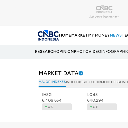
HOME
MARKET
MY MONEY
NEWS
TE
RESEARCH
OPINION
PHOTO
VIDEO
INFOGRAPHI
MARKET DATA
MAJOR INDEXES
INDO-FX
USD-FX
COMMODITIES
BOND
IHSG
LQ45
6,409.654
640.294
0
%
0
%