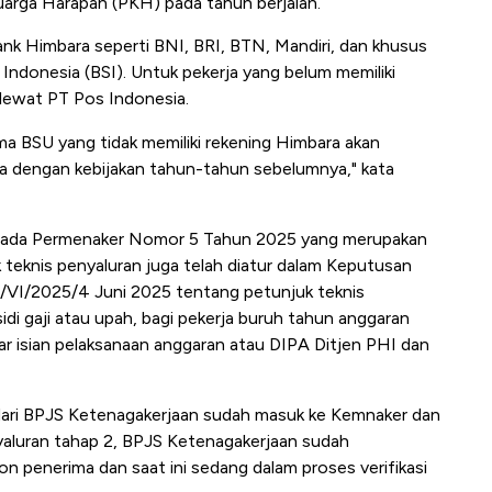
arga Harapan (PKH) pada tahun berjalan.
ank Himbara seperti BNI, BRI, BTN, Mandiri, dan khusus
 Indonesia (BSI). Untuk pekerja yang belum memiliki
 lewat PT Pos Indonesia.
ma BSU yang tidak memiliki rekening Himbara akan
ama dengan kebijakan tahun-tahun sebelumnya," kata
u pada Permenaker Nomor 5 Tahun 2025 yang merupakan
 teknis penyaluran juga telah diatur dalam Keputusan
VI/2025/4 Juni 2025 tentang petunjuk teknis
di gaji atau upah, bagi pekerja buruh tahun anggaran
ar isian pelaksanaan anggaran atau DIPA Ditjen PHI dan
dari BPJS Ketenagakerjaan sudah masuk ke Kemnaker dan
nyaluran tahap 2, BPJS Ketenagakerjaan sudah
n penerima dan saat ini sedang dalam proses verifikasi