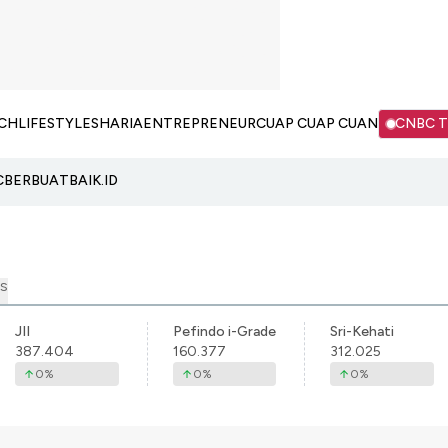
CH
LIFESTYLE
SHARIA
ENTREPRENEUR
CUAP CUAP CUAN
CNBC 
C
BERBUATBAIK.ID
S
JII
Pefindo i-Grade
Sri-Kehati
387.404
160.377
312.025
0
%
0
%
0
%