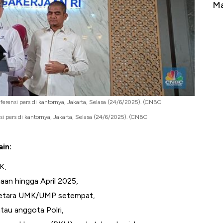
Tembaga Terbang ke Zona Berbahaya
Man
nferensi pers di kantornya, Jakarta, Selasa (24/6/2025). (CNBC
si pers di kantornya, Jakarta, Selasa (24/6/2025). (CNBC
in:
K,
aan hingga April 2025,
u setara UMK/UMP setempat,
atau anggota Polri,