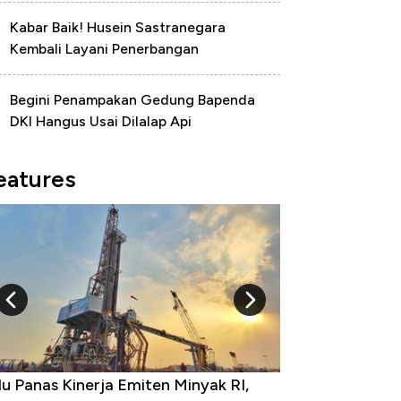
Kabar Baik! Husein Sastranegara
Kembali Layani Penerbangan
Begini Penampakan Gedung Bapenda
DKI Hangus Usai Dilalap Api
eatures
 Panas Kinerja Emiten Minyak RI,
10 Provinsi denga