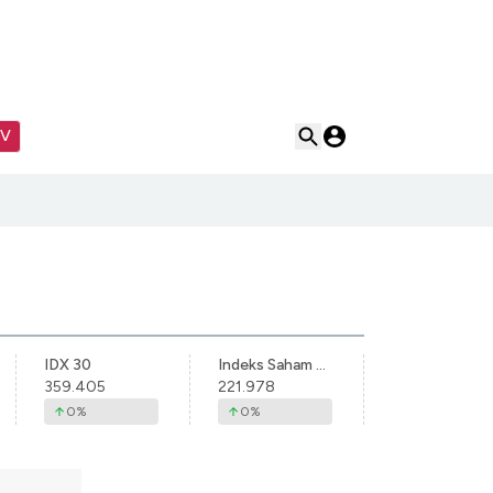
TV
IDX 30
Indeks Saham Syariah Indonesia
359.405
221.978
0
%
0
%