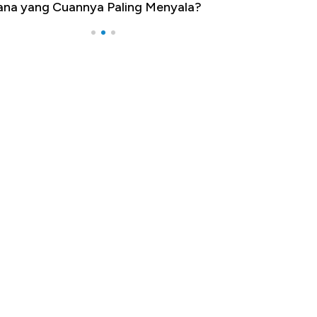
a yang Cuannya Paling Menyala?
Pengangguran Ter