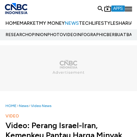
APPS
HOME
MARKET
MY MONEY
NEWS
TECH
LIFESTYLE
SHARIA
E
RESEARCH
OPINION
PHOTO
VIDEO
INFOGRAPHIC
BERBUATBAIK.
HOME
News
Video News
VIDEO
Video: Perang Israel-Iran,
Kemenkeu Pantau Harga Minyak