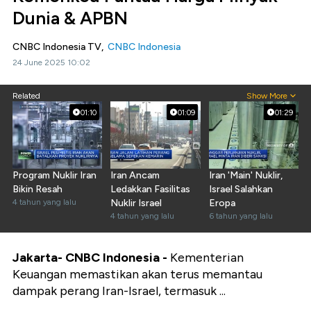
Dunia & APBN
CNBC Indonesia TV,
CNBC Indonesia
24 June 2025 10:02
Related
Show More
01:10
01:09
01:29
Program Nuklir Iran
Iran Ancam
Iran 'Main' Nuklir,
Bikin Resah
Ledakkan Fasilitas
Israel Salahkan
4 tahun yang lalu
Nuklir Israel
Eropa
4 tahun yang lalu
6 tahun yang lalu
Jakarta- CNBC Indonesia -
Kementerian
Keuangan memastikan akan terus memantau
dampak perang Iran-Israel, termasuk ...