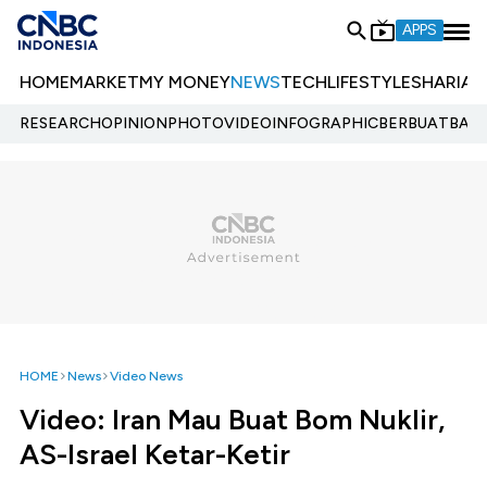
APPS
HOME
MARKET
MY MONEY
NEWS
TECH
LIFESTYLE
SHARIA
E
RESEARCH
OPINION
PHOTO
VIDEO
INFOGRAPHIC
BERBUATBAIK.
HOME
News
Video News
Video: Iran Mau Buat Bom Nuklir,
AS-Israel Ketar-Ketir