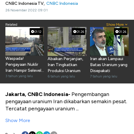
CNBC Indonesia TV,
CNBC Indonesia
26 November 2022 09:01
Related
Show More
01:12
01:26
01:26
Waspada!
Abaikan Perjanjian,
Iran akan Lampaui
Pengayaan Nuklir
Iran Tingkatkan
Batas Uranium yang
Iran Hampir Selevel
Produksi Uranium
Disepakati
Bom Nuklir
3 tahun yang lalu
6 tahun yang lalu
7 tahun yang lalu
Jakarta, CNBC Indonesia-
Pengembangan
pengayaan uranium Iran dikabarkan semakin pesat.
Tercatat pengayaan uranium ...
Show More