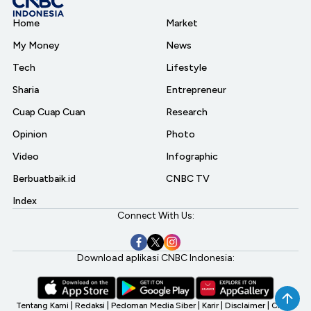
Home
Market
My Money
News
Tech
Lifestyle
Sharia
Entrepreneur
Cuap Cuap Cuan
Research
Opinion
Photo
Video
Infographic
Berbuatbaik.id
CNBC TV
Index
Connect With Us:
Download aplikasi CNBC Indonesia:
Tentang Kami
|
Redaksi
|
Pedoman Media Siber
|
Karir
|
Disclaimer
|
CNBC