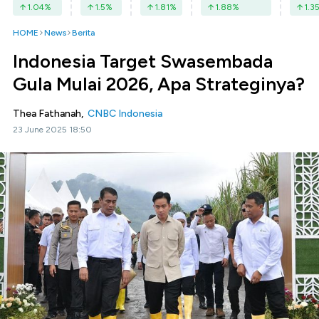
1.04
%
1.5
%
1.81
%
1.88
%
1.3
HOME
News
Berita
Indonesia Target Swasembada
Gula Mulai 2026, Apa Strateginya?
Thea Fathanah,
CNBC Indonesia
23 June 2025 18:50