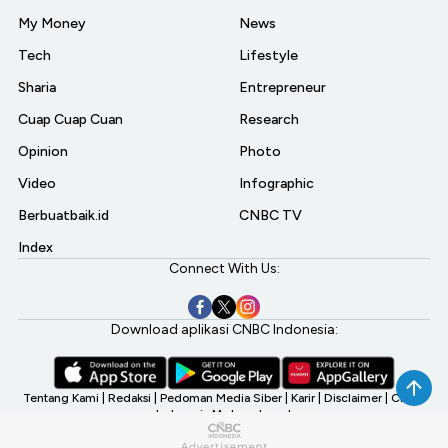
My Money
News
Tech
Lifestyle
Sharia
Entrepreneur
Cuap Cuap Cuan
Research
Opinion
Photo
Video
Infographic
Berbuatbaik.id
CNBC TV
Index
Connect With Us:
Download aplikasi CNBC Indonesia:
Tentang Kami
|
Redaksi
|
Pedoman Media Siber
|
Karir
|
Disclaimer
|
CNBC
Indonesia My Investment
©2026 CNBC Indonesia, A Transmedia Company