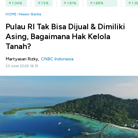
1.04
%
1.5
%
1.81
%
1.88
%
1.3
HOME
News
Berita
Pulau RI Tak Bisa Dijual & Dimiliki
Asing, Bagaimana Hak Kelola
Tanah?
Martyasari Rizky,
CNBC Indonesia
23 June 2025 16:15