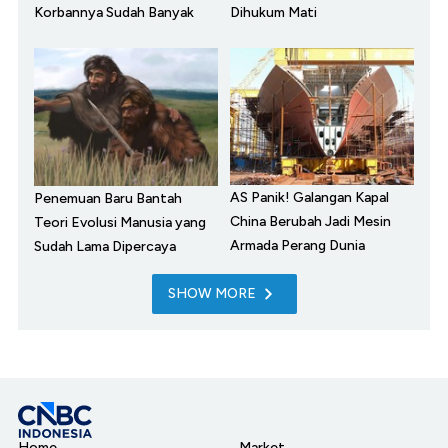
Korbannya Sudah Banyak
Dihukum Mati
AS Panik! Galangan Kapal
Penemuan Baru Bantah
China Berubah Jadi Mesin
Teori Evolusi Manusia yang
Armada Perang Dunia
Sudah Lama Dipercaya
SHOW MORE
Home
Market