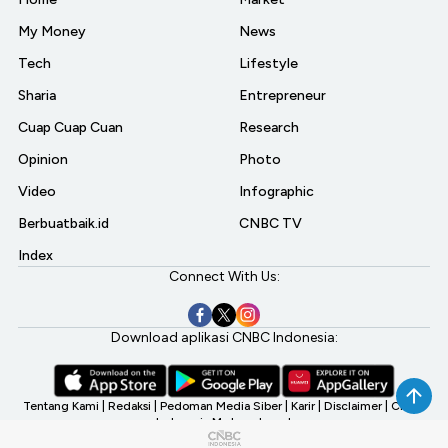
My Money
News
Tech
Lifestyle
Sharia
Entrepreneur
Cuap Cuap Cuan
Research
Opinion
Photo
Video
Infographic
Berbuatbaik.id
CNBC TV
Index
Connect With Us:
Download aplikasi CNBC Indonesia:
Tentang Kami
|
Redaksi
|
Pedoman Media Siber
|
Karir
|
Disclaimer
|
CNBC
Indonesia My Investment
©2026 CNBC Indonesia, A Transmedia Company