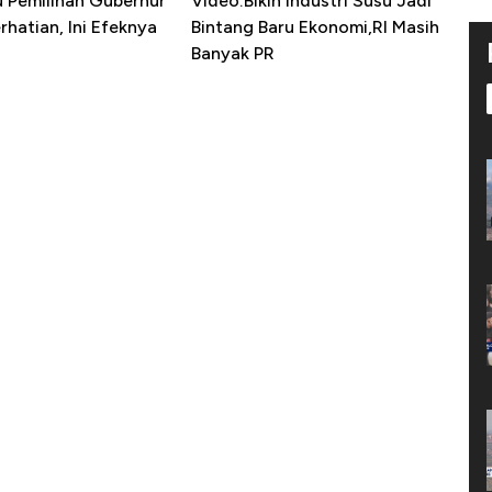
u Pemilihan Gubernur
Video:Bikin Industri Susu Jadi
erhatian, Ini Efeknya
Bintang Baru Ekonomi,RI Masih
h
Banyak PR