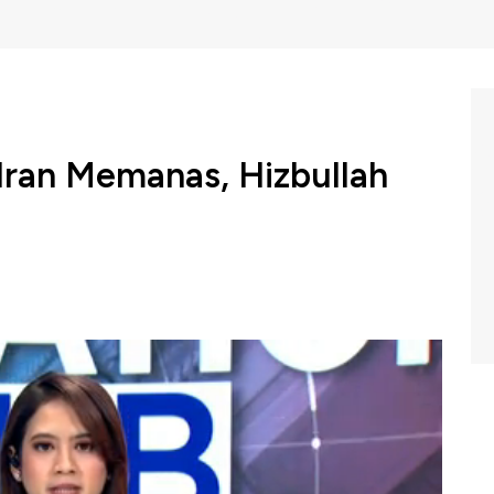
-Iran Memanas, Hizbullah
on, Hizbullah, memberi respons terkait situasi Israel
entar setelah utusan khusus AS untuk suriah
 dalam perang.
NBC Indonesia, Jumat (20/06/2025).