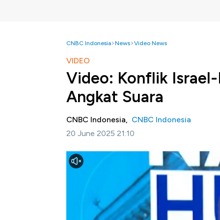
CNBC Indonesia
News
Video News
VIDEO
Video: Konflik Israel
Angkat Suara
CNBC Indonesia,
CNBC Indonesia
20 June 2025 21:10
Jakarta, CNBC Indonesia -
Penguasa Leban
dan Iran. Pemimpinnya Naim Qassem berkom
memperingatkan hizbullah agar tidak terlibat
Selengkapnya dalam program Nation Hub C