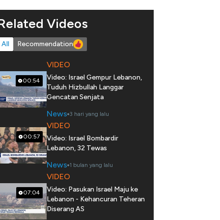
Related Videos
All
Recommendation
VIDEO
Video: Israel Gempur Lebanon,
00:54
Tuduh Hizbullah Langgar
Gencatan Senjata
News
3 hari yang lalu
VIDEO
00:57
Video: Israel Bombardir
Lebanon, 32 Tewas
News
1 bulan yang lalu
VIDEO
Video: Pasukan Israel Maju ke
07:04
Lebanon - Kehancuran Teheran
Diserang AS