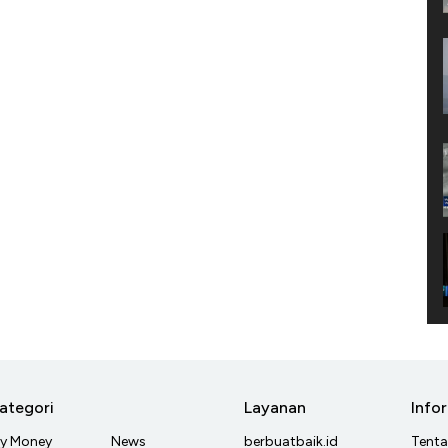
ategori
Layanan
Info
y Money
News
berbuatbaik.id
Tent