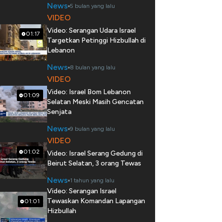
News
5 bulan yang lalu
VIDEO
Video: Serangan Udara Israel
01:17
Targetkan Petinggi Hizbullah di
Lebanon
News
8 bulan yang lalu
VIDEO
Video: Israel Bom Lebanon
01:09
Selatan Meski Masih Gencatan
Senjata
News
9 bulan yang lalu
VIDEO
01:02
Video: Israel Serang Gedung di
Beirut Selatan, 3 orang Tewas
News
1 tahun yang lalu
Video: Serangan Israel
Tewaskan Komandan Lapangan
01:01
Hizbullah