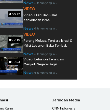
News
2 tahun yang lalu
VIDEO
00:47
Video: Hizbullah Balas
Kebiadaban Israel
News
2 tahun yang lalu
VIDEO
00:46
Perang Meluas, Tentara Israel &
Milisi Lebanon Baku Tembak
News
2 tahun yang lalu
Video: Lebanon Terancam
00:53
Menjadi Negara Gagal
News
3 tahun yang lalu
rmasi
Jaringan Media
ang Kami
CNN Indonesia