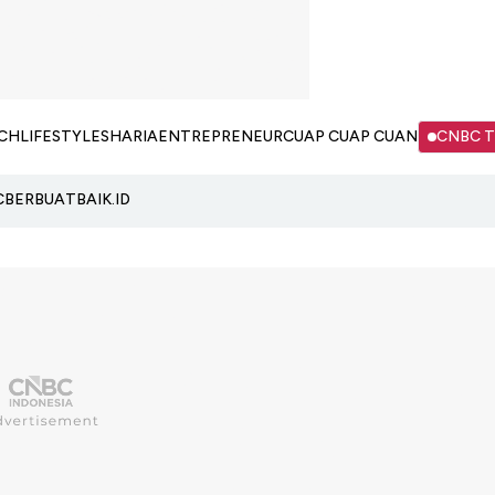
CH
LIFESTYLE
SHARIA
ENTREPRENEUR
CUAP CUAP CUAN
CNBC 
C
BERBUATBAIK.ID