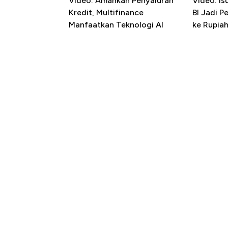
Video: Amankan Penyaluran
Video: Is
Kredit, Multifinance
BI Jadi P
Manfaatkan Teknologi AI
ke Rupia