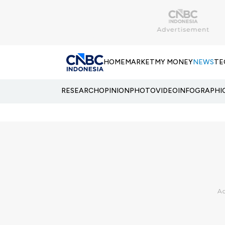
HOME
MARKET
MY MONEY
NEWS
TE
RESEARCH
OPINION
PHOTO
VIDEO
INFOGRAPHI