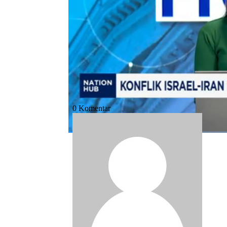
Bagikan:
#lebanon
#hizbullah
#iran