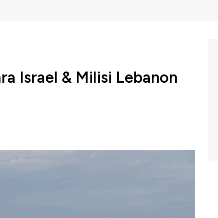
a Israel & Milisi Lebanon
ara tentara Israel dan milisi Hizbullah di Lebanon
gresi Tel Aviv ke Palestina yang juga semakin membabi
wk Box CNBC Indonesia (Selasa, 12/12/2023) berikut