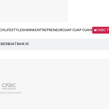
CH
LIFESTYLE
SHARIA
ENTREPRENEUR
CUAP CUAP CUAN
CNBC 
C
BERBUATBAIK.ID