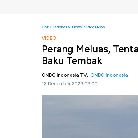
CNBC Indonesia
News
Video News
VIDEO
Perang Meluas, Tentar
Baku Tembak
CNBC Indonesia TV,
CNBC Indonesia
12 December 2023 09:00
Jakarta, CNBC Indonesia-
Baku tembak ant
selatan dilaporkan makin sengit, menyusul a
buta.
Informasi selengkapnya dalam program Squa
ini.