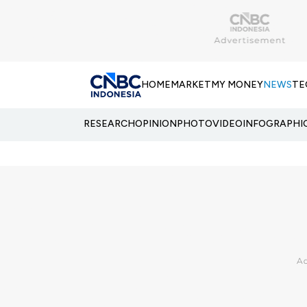
HOME
MARKET
MY MONEY
NEWS
TE
RESEARCH
OPINION
PHOTO
VIDEO
INFOGRAPHI