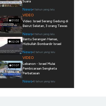
Suara
News
1 tahun yang lalu
VIDEO
01:02
Video: Israel Serang Gedung di
Beirut Selatan, 3 orang Tewas
News
1 tahun yang lalu
Bantu Serangan Hamas,
02:09
Hizbullah Bombardir Israel
News
2 tahun yang lalu
VIDEO
Lebanon - Israel Mulai
01:07
Pembicaraan Sengketa
Perbatasan
News
5 tahun yang lalu