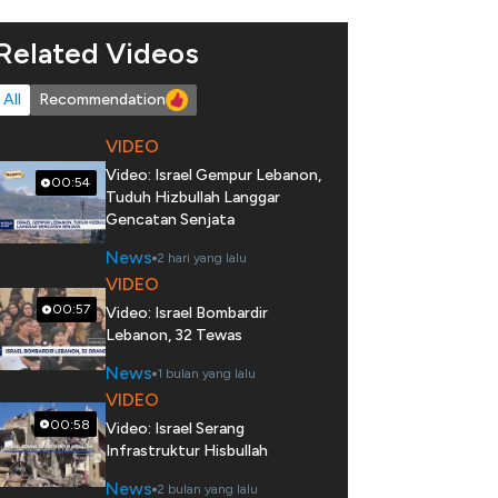
Related Videos
All
Recommendation
VIDEO
Video: Israel Gempur Lebanon,
00:54
Tuduh Hizbullah Langgar
Gencatan Senjata
News
2 hari yang lalu
VIDEO
00:57
Video: Israel Bombardir
Lebanon, 32 Tewas
News
1 bulan yang lalu
VIDEO
00:58
Video: Israel Serang
Infrastruktur Hisbullah
News
2 bulan yang lalu