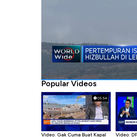
Bagikan:
#israel
#hizbullah
#lebanon
#tel aviv
Popular Videos
05:54
Video: Gak Cuma Buat Kapal
Video: D