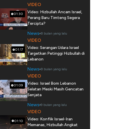
VIDEO
Video: Hizbullah Ancam Israel,
01:30
Perang Baru Timteng Segera
Tercipta?
News
8 bulan yang lalu
VIDEO
Video: Serangan Udara Israel
01:17
Targetkan Petinggi Hizbullah di
Lebanon
News
8 bulan yang lalu
VIDEO
Video: Israel Bom Lebanon
01:09
Selatan Meski Masih Gencatan
Senjata
News
9 bulan yang lalu
VIDEO
Video: Konflik Israel-Iran
01:10
Memanas, Hizbullah Angkat