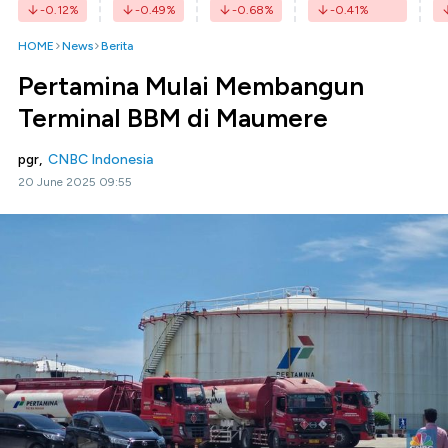
-0.12
%
-0.49
%
-0.68
%
-0.41
%
HOME
News
Berita
Pertamina Mulai Membangun
Terminal BBM di Maumere
pgr,
CNBC Indonesia
20 June 2025 09:55