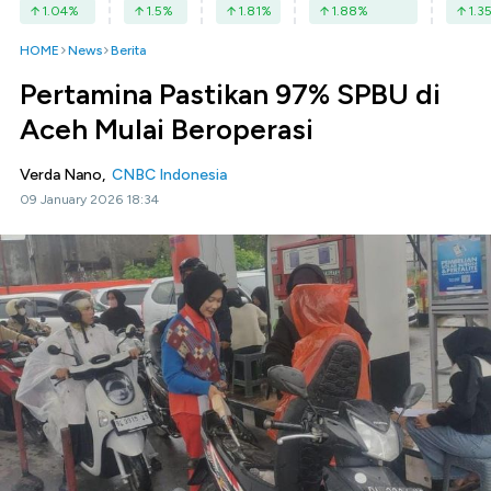
1.04
%
1.5
%
1.81
%
1.88
%
1.3
HOME
News
Berita
Pertamina Pastikan 97% SPBU di
Aceh Mulai Beroperasi
Verda Nano,
CNBC Indonesia
09 January 2026 18:34