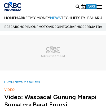
APPS
HOME
MARKET
MY MONEY
NEWS
TECH
LIFESTYLE
SHARIA
E
RESEARCH
OPINION
PHOTO
VIDEO
INFOGRAPHIC
BERBUATBAIK.
HOME
News
Video News
VIDEO
Video: Waspada! Gunung Marapi
Sumatera Barat Erupsi