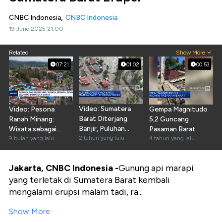
CNBC Indonesia,
CNBC Indonesia
19 June 2025 21:00
Related
Show More
07:21
01:02
00:53
Video: Sumatera
Video: Pesona
Gempa Magnitudo
Barat Diterjang
Ranah Minang:
5,2 Guncang
Banjir, Puluhan
Wisata sebagai
Pasaman Barat
Orang Tewas
2 tahun yang lalu
Penggerak Ekonomi
9 bulan yang lalu
4 tahun yang lalu
Sumbar
Jakarta, CNBC Indonesia -
Gunung api marapi
yang terletak di Sumatera Barat kembali
mengalami erupsi malam tadi, ra...
Show More