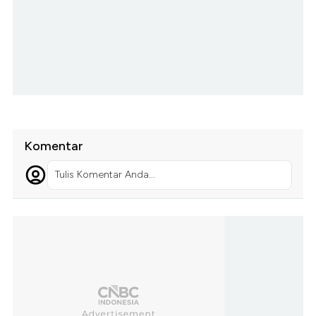
Komentar
Tulis Komentar Anda...