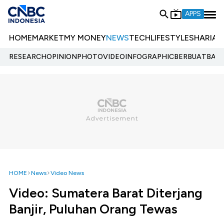
APPS
HOME
MARKET
MY MONEY
NEWS
TECH
LIFESTYLE
SHARIA
E
RESEARCH
OPINION
PHOTO
VIDEO
INFOGRAPHIC
BERBUATBAIK.
HOME
News
Video News
Video: Sumatera Barat Diterjang
Banjir, Puluhan Orang Tewas