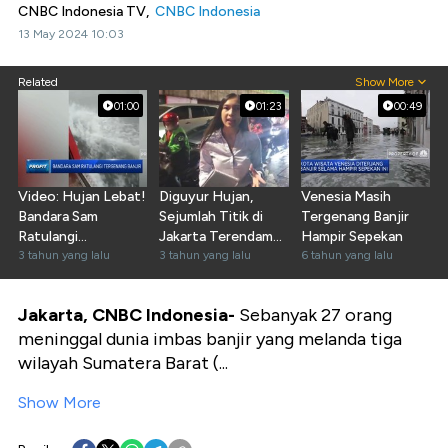
CNBC Indonesia TV,
CNBC Indonesia
13 May 2024 10:03
Related
Show More
01:00
01:23
00:49
Video: Hujan Lebat!
Diguyur Hujan,
Venesia Masih
Bandara Sam
Sejumlah Titik di
Tergenang Banjir
Ratulangi
Jakarta Terendam
Hampir Sepekan
Tergenang Banjir
3 tahun yang lalu
Banjir
3 tahun yang lalu
6 tahun yang lalu
Jakarta, CNBC Indonesia-
Sebanyak 27 orang
meninggal dunia imbas banjir yang melanda tiga
wilayah Sumatera Barat (...
Show More