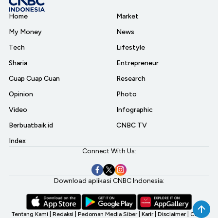
Home
Market
My Money
News
Tech
Lifestyle
Sharia
Entrepreneur
Cuap Cuap Cuan
Research
Opinion
Photo
Video
Infographic
Berbuatbaik.id
CNBC TV
Index
Connect With Us:
Download aplikasi CNBC Indonesia:
Tentang Kami
|
Redaksi
|
Pedoman Media Siber
|
Karir
|
Disclaimer
|
CNBC