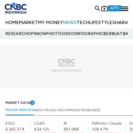
APPS
HOME
MARKET
MY MONEY
NEWS
TECH
LIFESTYLE
SHARIA
E
RESEARCH
OPINION
PHOTO
VIDEO
INFOGRAPHIC
BERBUATBAIK.
MARKET DATA
MAJOR INDEXES
INDO-FX
USD-FX
COMMODITIES
BONDS
IHSG
LQ45
JII
Pefindo i-Grade
Sr
6,365.374
634.125
383.968
158.478
3