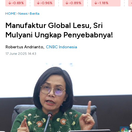
-0.69
%
-0.96
%
-0.89
%
-1.18
%
HOME
News
Berita
Manufaktur Global Lesu, Sri
Mulyani Ungkap Penyebabnya!
Robertus Andrianto,
CNBC Indonesia
17 June 2025 14:43