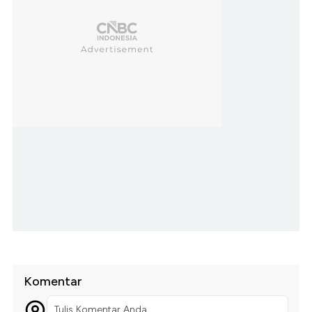
Komentar
Tulis Komentar Anda...