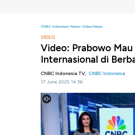
CNBC Indonesia
News
Video News
VIDEO
Video: Prabowo Mau 
Internasional di Berb
CNBC Indonesia TV,
CNBC Indonesia
17 June 2025 14:36
Jakarta, CNBC Indonesia -
Presiden Prab
Bandara di berbagai kota di Indonesia untu
konektivitas antarnegara sekaligus meningk
akibat pandemic.
Simak informasi selengkapnya dalam progra