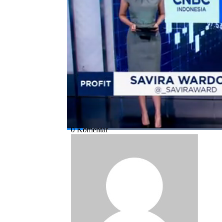
ini.
Bagikan:
#prabowo subianto
#bandara internasi