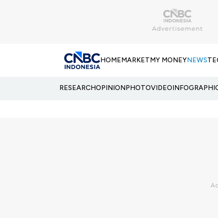
HOME
MARKET
MY MONEY
NEWS
TE
RESEARCH
OPINION
PHOTO
VIDEO
INFOGRAPHI