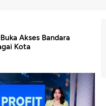
Buka Akses Bandara
agai Kota
owo Subianto menginstruksikan pembukaan akses
k penerbangan internasional. Tujuannya memperkuat
atkan lalu lintas penerbangan yang sempat merosot
m Profit CNBC Indonesia (Selasa, 17/06/2025) berikut