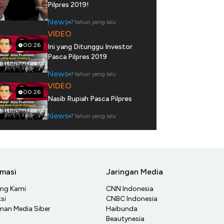
Pilpres 2019!
News
7 tahun yang lalu
VIDEO
00:26
Ini yang Ditunggu Investor
Pasca Pilpres 2019
News
7 tahun yang lalu
VIDEO
00:26
Nasib Rupiah Pasca Pilpres
News
7 tahun yang lalu
rmasi
Jaringan Media
ang Kami
CNN Indonesia
si
CNBC Indonesia
an Media Siber
Haibunda
Beautynesia