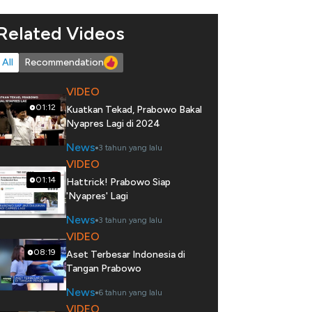
Related Videos
All
Recommendation
VIDEO
01:12
Kuatkan Tekad, Prabowo Bakal
Nyapres Lagi di 2024
News
3 tahun yang lalu
VIDEO
01:14
Hattrick! Prabowo Siap
'Nyapres' Lagi
News
3 tahun yang lalu
VIDEO
08:19
Aset Terbesar Indonesia di
Tangan Prabowo
News
6 tahun yang lalu
VIDEO