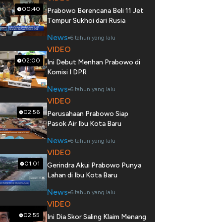
00:40
Prabowo Berencana Beli 11 Jet
Tempur Sukhoi dari Rusia
News
6 tahun yang lalu
VIDEO
02:00
Ini Debut Menhan Prabowo di
Komisi I DPR
News
6 tahun yang lalu
VIDEO
02:56
Perusahaan Prabowo Siap
Pasok Air Ibu Kota Baru
News
6 tahun yang lalu
VIDEO
01:01
Gerindra Akui Prabowo Punya
Lahan di Ibu Kota Baru
News
6 tahun yang lalu
VIDEO
02:55
Ini Dia Skor Saling Klaim Menang