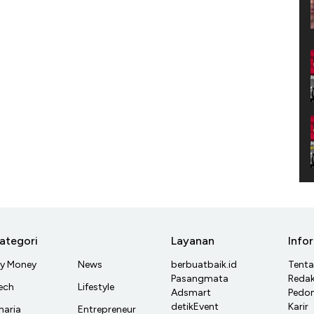
ategori
Layanan
Info
y Money
News
berbuatbaik.id
Tent
Pasangmata
Redak
ech
Lifestyle
Adsmart
Pedom
detikEvent
Karir
haria
Entrepreneur