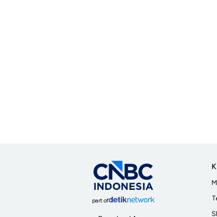
K
M
T
part of
S