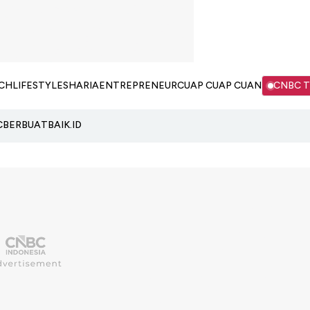
CH
LIFESTYLE
SHARIA
ENTREPRENEUR
CUAP CUAP CUAN
CNBC 
C
BERBUATBAIK.ID