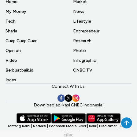
Home
Market
My Money
News
Tech
Lifestyle
Sharia
Entrepreneur
Cuap Cuap Cuan
Research
Opinion
Photo
Video
Infographic
Berbuatbaik.id
CNBC TV
Index
Connect With Us:
Download aplikasi CNBC Indonesia:
Tentang Kami
|
Redaksi
|
Pedoman Media Siber
|
Karir
|
Disclaimer
|
CNBC
Indonesia My Investment
©2026 CNBC Indonesia, A Transmedia Company