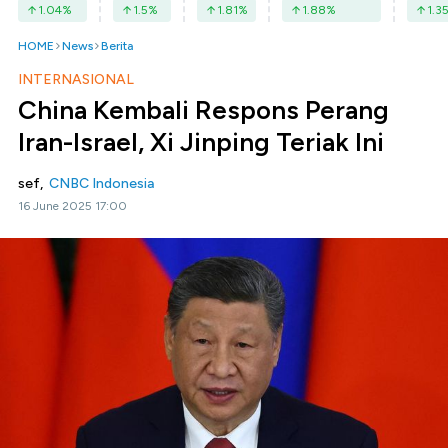
1.04
%
1.5
%
1.81
%
1.88
%
1.3
HOME
News
Berita
INTERNASIONAL
China Kembali Respons Perang
Iran-Israel, Xi Jinping Teriak Ini
sef,
CNBC Indonesia
16 June 2025 17:00