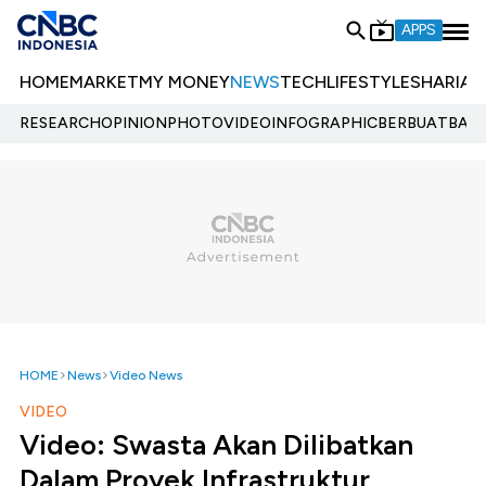
APPS
HOME
MARKET
MY MONEY
NEWS
TECH
LIFESTYLE
SHARIA
E
RESEARCH
OPINION
PHOTO
VIDEO
INFOGRAPHIC
BERBUATBAIK.
HOME
News
Video News
VIDEO
Video: Swasta Akan Dilibatkan
Dalam Proyek Infrastruktur