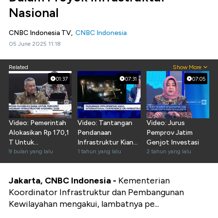
Nasional
CNBC Indonesia TV,
CNBC Indonesia
05 June 2025 11:18
Related
Show More
01:37
07:31
07:05
Video: Pemerintah
Video: Tantangan
Video: Jurus
Alokasikan Rp 170,1
Pendanaan
Pemprov Jatim
T Untuk
Infrastruktur Kian
Genjot Investasi
Infrastruktur 2026
9 bulan yang lalu
Nyata Bagi RI
1 tahun yang lalu
2 tahun yang lalu
Jakarta, CNBC Indonesia -
Kementerian
Koordinator Infrastruktur dan Pembangunan
Kewilayahan mengakui, lambatnya pe...