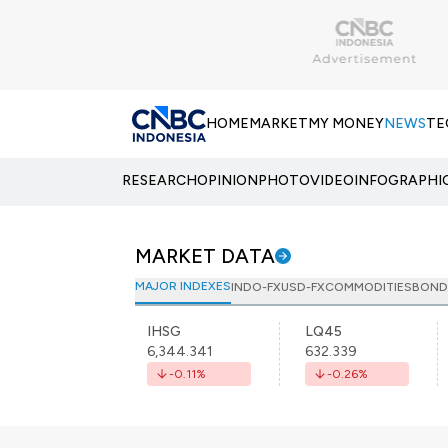
HOME
MARKET
MY MONEY
NEWS
TE
RESEARCH
OPINION
PHOTO
VIDEO
INFOGRAPHI
MARKET DATA
MAJOR INDEXES
INDO-FX
USD-FX
COMMODITIES
BOND
IHSG
LQ45
6,344.341
632.339
-0.11
%
-0.26
%