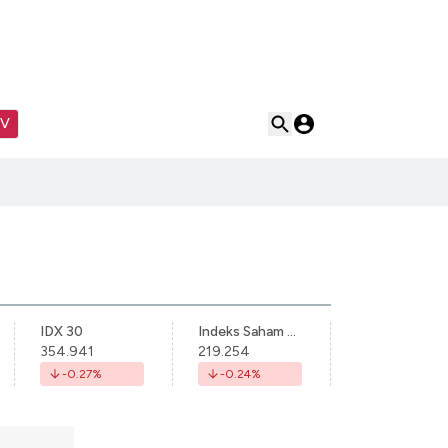
TV
IDX 30
Indeks Saham Syariah Indonesia
354.941
219.254
-0.27
%
-0.24
%