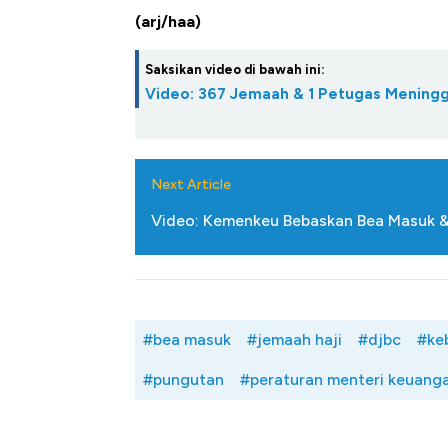
Alas Kaki Tumbuh Double Dig
(arj/haa)
Saksikan video di bawah ini:
Video: 367 Jemaah & 1 Petugas Meningg
Next Article
Video: Kemenkeu Bebaskan Bea Masuk &
#bea masuk
#jemaah haji
#djbc
#ke
#pungutan
#peraturan menteri keuang