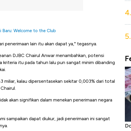
4.
i Baru: Welcome to the Club
5.
dari penerimaan lain itu akan dapat ya," tegasnya.
abeanan DJBC Chairul Anwar menambahkan, potensi
F
kriteria itu pada tahun lalu pun sangat minim dibanding
ai.
 miliar, kalau dipersentasekan sekitar 0,003% dari total
Chairul.
idak akan signifikan dalam menekan penerimaan negara
i sampaikan dapat diukur, jadi penerimaan ini sangat
niture &
5 Raja Ekonomi Indonesia: Maaf, Gak
Do
nya.