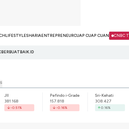
CH
LIFESTYLE
SHARIA
ENTREPRENEUR
CUAP CUAP CUAN
CNBC 
C
BERBUATBAIK.ID
S
JII
Pefindo i-Grade
Sri-Kehati
381.168
157.818
308.427
-0.51
%
-0.16
%
0.16
%