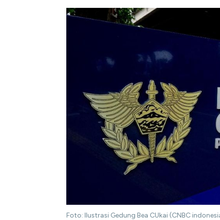
Foto: Ilustrasi Gedung Bea CUkai (CNBC indonesi