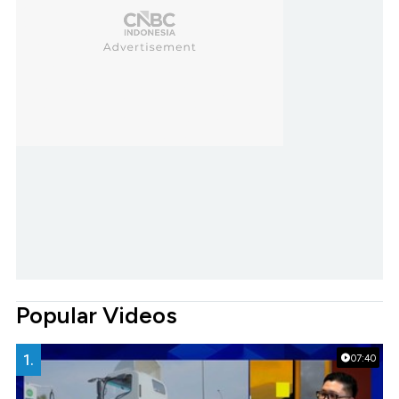
Popular Videos
1.
07:40