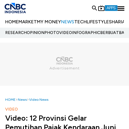
APPS
HOME
MARKET
MY MONEY
NEWS
TECH
LIFESTYLE
SHARIA
E
RESEARCH
OPINION
PHOTO
VIDEO
INFOGRAPHIC
BERBUATBAIK.
HOME
News
Video News
VIDEO
Video: 12 Provinsi Gelar
Pemutihan Pajak Kendaraan Juni