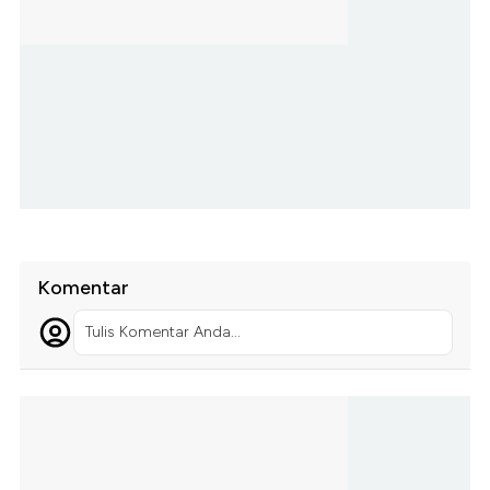
Komentar
Tulis Komentar Anda...