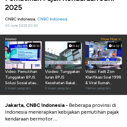
2025
CNBC Indonesia,
CNBC Indonesia
03 June 2025 20:20
Related
Show More
09:53
01:42
14:02
Video: Pemutihan
Viodeo: Tunggakan
Video: Fadli Zon
Tunggakan BPJS:
Iuran BPJS
Klarifikasi Soal 1998
Solusi Sosial atau
Kesehatan Bakal
& Viral Rumah
Risiko Fiskal
5 bulan yang lalu
Dihapuskan
9 bulan yang lalu
Subsidi Minimalis
1 tahun yang lalu
Pemerintah
Jakarta, CNBC Indonesia -
Beberapa provinsi di
Indonesia menerapkan kebijakan pemutihan pajak
kendaraan bermotor. ...