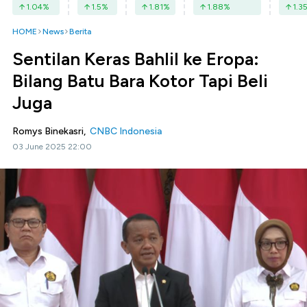
1.04
%
1.5
%
1.81
%
1.88
%
1.3
HOME
News
Berita
Sentilan Keras Bahlil ke Eropa:
Bilang Batu Bara Kotor Tapi Beli
Juga
Romys Binekasri,
CNBC Indonesia
03 June 2025 22:00