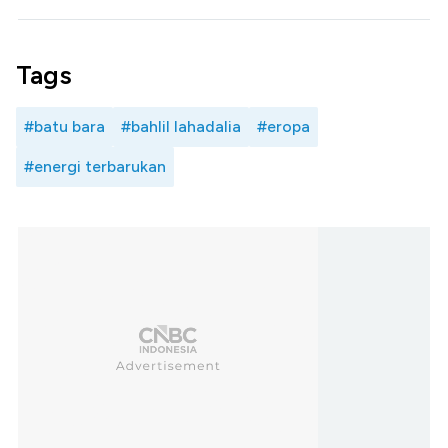
Tags
#batu bara
#bahlil lahadalia
#eropa
#energi terbarukan