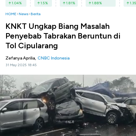
1.04
%
1.5
%
1.81
%
1.88
%
1.3
HOME
News
Berita
KNKT Ungkap Biang Masalah
Penyebab Tabrakan Beruntun di
Tol Cipularang
Zefanya Aprilia,
CNBC Indonesia
31 May 2025 18:45