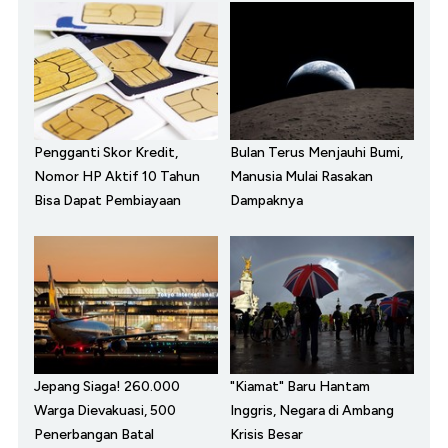
Pengganti Skor Kredit,
Bulan Terus Menjauhi Bumi,
Nomor HP Aktif 10 Tahun
Manusia Mulai Rasakan
Bisa Dapat Pembiayaan
Dampaknya
Jepang Siaga! 260.000
"Kiamat" Baru Hantam
Warga Dievakuasi, 500
Inggris, Negara di Ambang
Penerbangan Batal
Krisis Besar