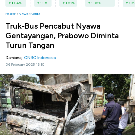
1.04
%
1.5
%
1.81
%
1.88
%
1.3
HOME
News
Berita
Truk-Bus Pencabut Nyawa
Gentayangan, Prabowo Diminta
Turun Tangan
Damiana,
CNBC Indonesia
06 February 2025 16:10