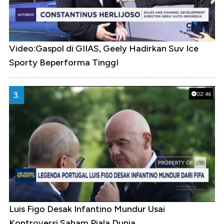
Video:Gaspol di GIIAS, Geely Hadirkan Suv Ice
Sporty Beperforma TinggI
3.
02:46
Luis Figo Desak Infantino Mundur Usai
Kontroversi Saham Piala Dunia