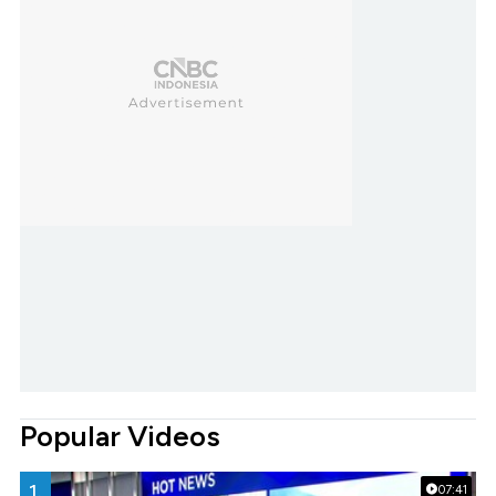
Popular Videos
1.
07:41