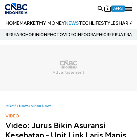
APPS
HOME
MARKET
MY MONEY
NEWS
TECH
LIFESTYLE
SHARIA
E
RESEARCH
OPINION
PHOTO
VIDEO
INFOGRAPHIC
BERBUATBAIK.
HOME
News
Video News
VIDEO
Video: Jurus Bikin Asuransi
Kesehatan - Unit Link Laris Manis