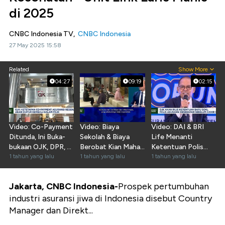
di 2025
CNBC Indonesia TV,
CNBC Indonesia
27 May 2025 15:58
Related
Show More
04:27
09:19
02:15
Video: Co-Payment
Video: Biaya
Video: DAI & BRI
Ditunda, Ini Buka-
Sekolah & Biaya
Life Menanti
bukaan OJK, DPR, &
Berobat Kian Mahal,
Ketentuan Polis
Asuransi
1 tahun yang lalu
Asuransi Siap Bantu
1 tahun yang lalu
Asuransi Kesehatan
1 tahun yang lalu
Baru
Jakarta, CNBC Indonesia-
Prospek pertumbuhan
industri asuransi jiwa di Indonesia disebut Country
Manager dan Direkt...