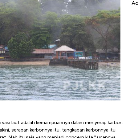
it
RI
Ad
ervasi laut adalah kemampuannya dalam menyerap karbon.
akini, serapan karbonnya itu, tangkapan karbonnya itu
 darat. Nah itu saja yang menjadi concern kita," ucapnya.