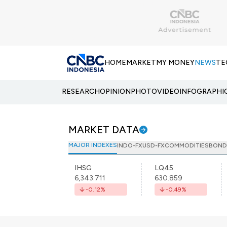
HOME
MARKET
MY MONEY
NEWS
TE
RESEARCH
OPINION
PHOTO
VIDEO
INFOGRAPHI
MARKET DATA
MAJOR INDEXES
INDO-FX
USD-FX
COMMODITIES
BOND
IHSG
LQ45
6,343.711
630.859
-0.12
%
-0.49
%