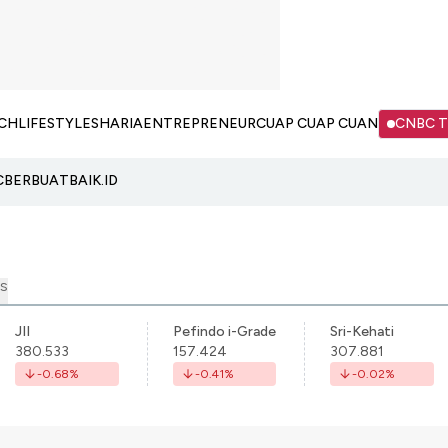
CH
LIFESTYLE
SHARIA
ENTREPRENEUR
CUAP CUAP CUAN
CNBC 
C
BERBUATBAIK.ID
S
JII
Pefindo i-Grade
Sri-Kehati
380.533
157.424
307.881
-0.68
%
-0.41
%
-0.02
%