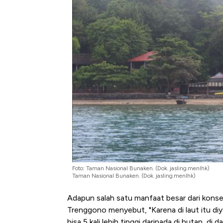
Alas Kaki Tumbuh Double Dig
Foto: Taman Nasional Bunaken. (Dok. jasling.menlhk)
Taman Nasional Bunaken. (Dok. jasling.menlhk)
Adapun salah satu manfaat besar dari kons
Trenggono menyebut, "Karena di laut itu diy
bisa 5 kali lebih tinggi daripada di hutan, di