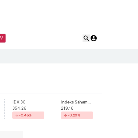
TV
IDX 30
Indeks Saham Syariah Indonesia
354.26
219.16
-0.46
%
-0.29
%