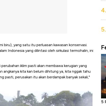
4.
5.
onomi biru), yang satu itu perluasan kawasan konservasi.
F
m Indonesia yang dilintasi oleh sirkulasi termohalin, ini
i perubahan iklim pasti akan membawa kerugian yang
n angkanya kita kan belum dihitung ya, kita nggak tahu
ang pasti, perusakan itu akan berdampak banyak sekali,"
niture &
Industri Susu Jadi Bintang Baru Ekonomi
5 