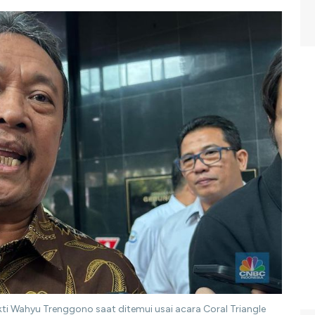
kti Wahyu Trenggono saat ditemui usai acara Coral Triangle