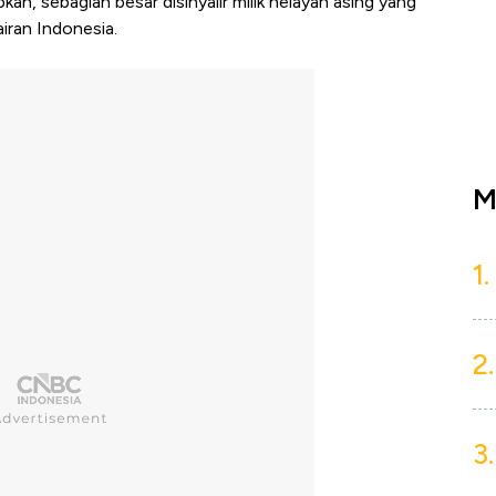
ibkan, sebagian besar disinyalir milik nelayan asing yang
iran Indonesia.
M
1.
2.
3.