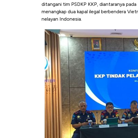
Tembaga Terbang ke Zona B
ditangani tim PSDKP KKP, diantaranya pada t
menangkap dua kapal ilegal berbendera Vietn
nelayan Indonesia.