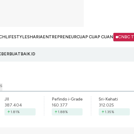
CH
LIFESTYLE
SHARIA
ENTREPRENEUR
CUAP CUAP CUAN
CNBC 
C
BERBUATBAIK.ID
S
JII
Pefindo i-Grade
Sri-Kehati
387.404
160.377
312.025
1.81
%
1.88
%
1.35
%