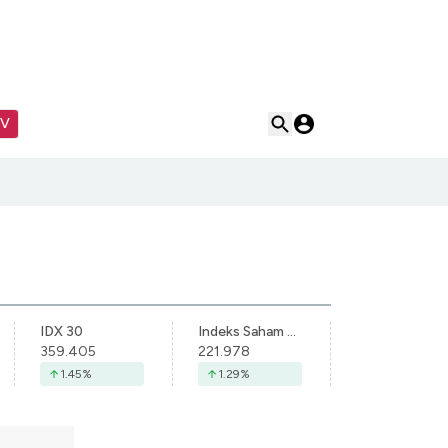
TV
IDX 30
Indeks Saham Syariah Indonesia
359.405
221.978
1.45
%
1.29
%