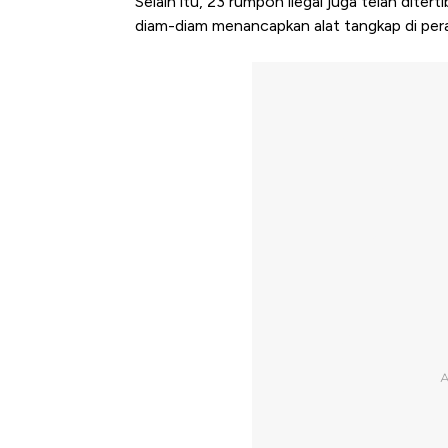
Selain itu, 23 rumpon ilegal juga telah ditert
diam-diam menancapkan alat tangkap di pera