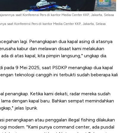
arannya saat Konferensi Pers di kantor Media Center KKP, Jakarta, Selasa
a saat Konferensi Pers di kantor Media Center KKP, Jakarta, Selasa
egahan lagi. Penangkapan dua kapal asing di atasnya
ni berusaha kabur dan melawan disaat kami melakukan
da di atas kapal, kita pimpin langsung," ungkap dia.
rjadi pada 9 Mei 2025, saat PSDKP menangkap dua kapal
 dengan teknologi canggih ini terbukti sudah beberapa kali
kapal penangkap. Ketika kami dekati, radar mereka sudah
u lama dengan kapal baru. Bahkan sempat memindahkan
gkap," jelas Ipunk.
si penangkapan atau penggalan illegal fishing dilakukan
logi modern. "Kami punya command center, ada pusdal