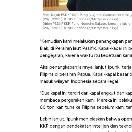
Foto: Dirjen PSDKP KKP, Pung Nugroho Saksoso bersama jaj
(20/5/2025). (CNBC Indonesia/Martyasari Rizky)
Dirjen PSDKP KKP, Pung Nugroho Saksoso bersama jajaranny
(20/5/2025). (CNBC Indonesia/Martyasari Rizky)
"Kemudian kami melakukan penangkapan penc
Biak, di Perairan laut Pasifik, Kapal-kapal i
pengejaran, karena waktu itu kebetulan kami a
Aksi penangkapan lainnya, lanjut Ipunk, te
Filipina di perairan Papua. Kapal-kapal besar
masuk wilayah Indonesia secara ilegal.
"Dua kapal ini terdiri dari kapal angkut dan 
membaca pergerakan kami. Mereka ini pelak
60 ton ikan tuna ke Filipina sebelum kami tan
Lebih lanjut, Ipunk menjelaskan bahwa opera
KKP dengan pendekatan intelijen dan tekno