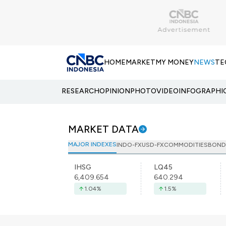
HOME
MARKET
MY MONEY
NEWS
TE
RESEARCH
OPINION
PHOTO
VIDEO
INFOGRAPHI
MARKET DATA
MAJOR INDEXES
INDO-FX
USD-FX
COMMODITIES
BOND
IHSG
LQ45
6,409.654
640.294
1.04
%
1.5
%