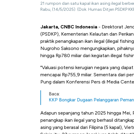
21 rumpon dan satu kapal ikan asing ilegal berben
Rabu, (14/5/2025). (Dok. Humas Ditjen PSDKP KK
Jakarta, CNBC Indonesia
- Direktorat Jen
(PSDKP), Kementerian Kelautan dan Perika
praktik penangkapan ikan ilegal (illegal fish
Nugroho Saksono mengungkapkan, pihaknya 
hingga Rp780 miliar dari kegiatan illegal fishi
"Valuasi potensi kerugian negara yang dapat d
mencapai Rp755,9 miliar. Sementara dari pen
Pung dalam Konferensi Pers di Media Center
Baca:
KKP Bongkar Dugaan Pelanggaran Pemanfa
Adapun sepanjang tahun 2025 hingga Mei, P
penangkap ikan ilegal yang berhasil ditangkap
asing yang berasal dari Filipina (5 kapal), Vie