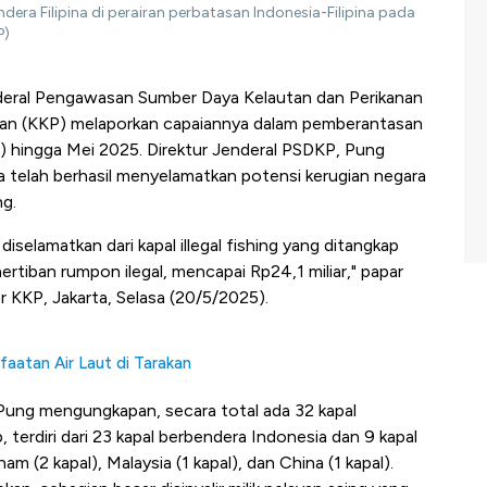
dera Filipina di perairan perbatasan Indonesia-Filipina pada
P)
deral Pengawasan Sumber Daya Kelautan dan Perikanan
nan (KKP) melaporkan capaiannya dalam pemberantasan
ing) hingga Mei 2025. Direktur Jenderal PSDKP, Pung
telah berhasil menyelamatkan potensi kerugian negara
ng.
iselamatkan dari kapal illegal fishing yang ditangkap
ertiban rumpon ilegal, mencapai Rp24,1 miliar," papar
 KKP, Jakarta, Selasa (20/5/2025).
atan Air Laut di Tarakan
ung mengungkapan, secara total ada 32 kapal
, terdiri dari 23 kapal berbendera Indonesia dan 9 kapal
tnam (2 kapal), Malaysia (1 kapal), dan China (1 kapal).