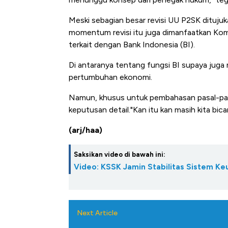
Tembaga Terbang ke Zona B
Meski sebagian besar revisi UU P2SK dituju
momentum revisi itu juga dimanfaatkan Komi
terkait dengan Bank Indonesia (BI).
Di antaranya tentang fungsi BI supaya juga
pertumbuhan ekonomi.
Namun, khusus untuk pembahasan pasal-pas
keputusan detail."Kan itu kan masih kita bica
(arj/haa)
Saksikan video di bawah ini:
Video: KSSK Jamin Stabilitas Sistem Ke
Next Article