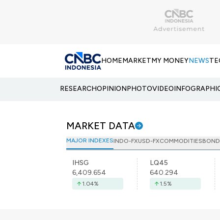
HOME
MARKET
MY MONEY
NEWS
TE
RESEARCH
OPINION
PHOTO
VIDEO
INFOGRAPHI
MARKET DATA
MAJOR INDEXES
INDO-FX
USD-FX
COMMODITIES
BOND
IHSG
LQ45
6,409.654
640.294
1.04
%
1.5
%