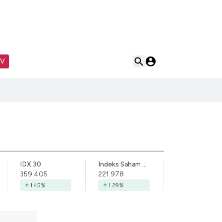
TV
IDX 30
Indeks Saham Syariah Indonesia
359.405
221.978
1.45
%
1.29
%