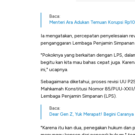
Baca:
Menteri Ara Adukan Temuan Korupsi Rp1
Ia mengatakan, percepatan penyelesaian rev
penganggaran Lembaga Penjamin Simpanan 
"Pokoknya yang berkaitan dengan LPS, dala
begitu kan kita mau bahas cepat juga. Kare
ini," ucapnya.
Sebagaimana diketahui, proses revisi UU 
Mahkamah Konstitusi Nomor 85/PUU-XXII/20
Lembaga Penjamin Simpanan (LPS).
Baca:
Dear Gen Z, Yuk Merapat! Begini Caranya
"Karena itu kan dua, penegakan hukum dan pro
Kongo Tutup Keran Ekspor, 
menunggu konsep dari penegak hukum," teg