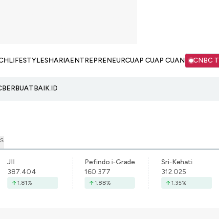
CH
LIFESTYLE
SHARIA
ENTREPRENEUR
CUAP CUAP CUAN
CNBC 
C
BERBUATBAIK.ID
S
JII
Pefindo i-Grade
Sri-Kehati
387.404
160.377
312.025
1.81
%
1.88
%
1.35
%