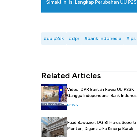
Simak! Ini Isi Lengkap Perubahan UU P2
#uu p2sk
#dpr
#bank indonesia
#lps
Related Articles
Video: DPR Bantah Revisi UU P2SK
Ganggu Independensi Bank Indones
NEWS
Fuad Bawazier: DG BI Harus Seperti
Menteri, Diganti Jika Kinerja Buruk