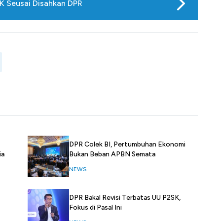
SK Seusai Disahkan DPR
DPR Colek BI, Pertumbuhan Ekonomi
ia
Bukan Beban APBN Semata
NEWS
DPR Bakal Revisi Terbatas UU P2SK,
Fokus di Pasal Ini