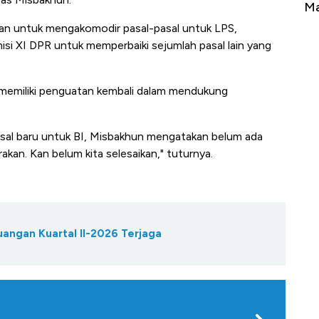
erbahaya
Mana yang Cuannya Paling Menyala?
Pe
kan untuk mengakomodir pasal-pasal untuk LPS,
si XI DPR untuk memperbaiki sejumlah pasal lain yang
 memiliki penguatan kembali dalam mendukung
al baru untuk BI, Misbakhun mengatakan belum ada
rakan. Kan belum kita selesaikan," tuturnya.
uangan Kuartal II-2026 Terjaga