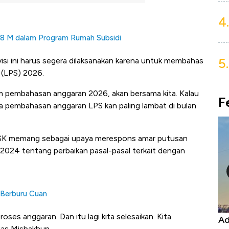
4.
08 M dalam Program Rumah Subsidi
5.
isi ini harus segera dilaksanakan karena untuk membahas
(LPS) 2026.
m pembahasan anggaran 2026, akan bersama kita. Kalau
F
na pembahasan anggaran LPS kan paling lambat di bulan
P2SK memang sebagai upaya merespons amar putusan
24 tentang perbaikan pasal-pasal terkait dengan
 Berburu Cuan
ses anggaran. Dan itu lagi kita selesaikan. Kita
Harga
Adu Panas Kinerja Emiten Minyak RI,
10
as Misbakhun.