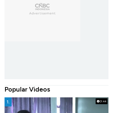
Popular Videos
1.
01:44