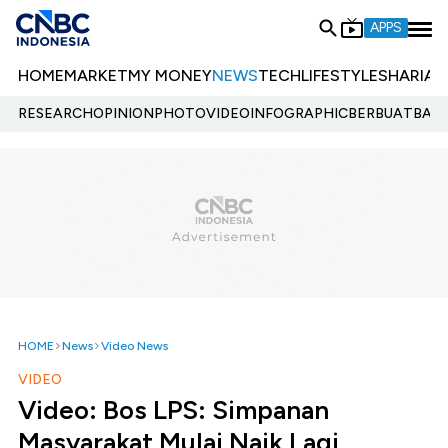
APPS
HOME
MARKET
MY MONEY
NEWS
TECH
LIFESTYLE
SHARIA
E
RESEARCH
OPINION
PHOTO
VIDEO
INFOGRAPHIC
BERBUATBAIK.
HOME
News
Video News
VIDEO
Video: Bos LPS: Simpanan
Masyarakat Mulai Naik Lagi,