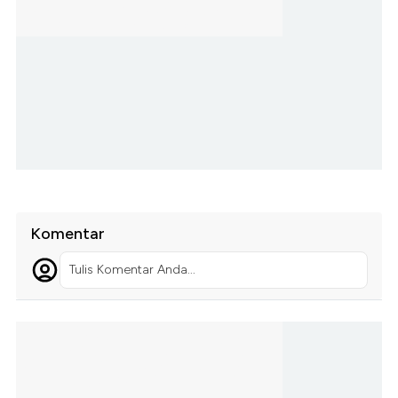
Komentar
Tulis Komentar Anda...