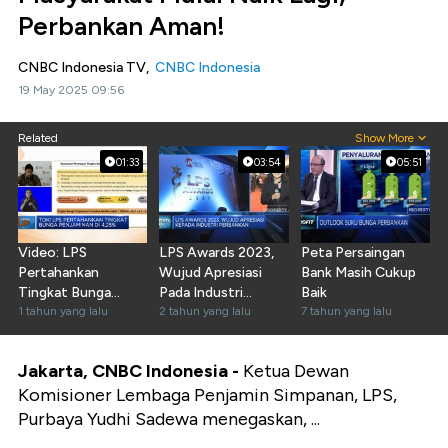
Perbankan Aman!
CNBC Indonesia TV,
CNBC Indonesia
19 May 2025 09:56
Related
Show More
01:33
03:54
05:51
Video: LPS
LPS Awards 2023,
Peta Persaingan
Pertahankan
Wujud Apresiasi
Bank Masih Cukup
Tingkat Bunga
Pada Industri
Baik
Penjaminan di
1 tahun yang lalu
Perbankan
2 tahun yang lalu
7 tahun yang lalu
4,25%
Jakarta, CNBC Indonesia -
Ketua Dewan
Komisioner Lembaga Penjamin Simpanan, LPS,
Purbaya Yudhi Sadewa menegaskan, ...