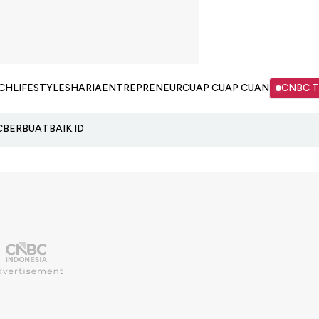
CH
LIFESTYLE
SHARIA
ENTREPRENEUR
CUAP CUAP CUAN
CNBC 
C
BERBUATBAIK.ID