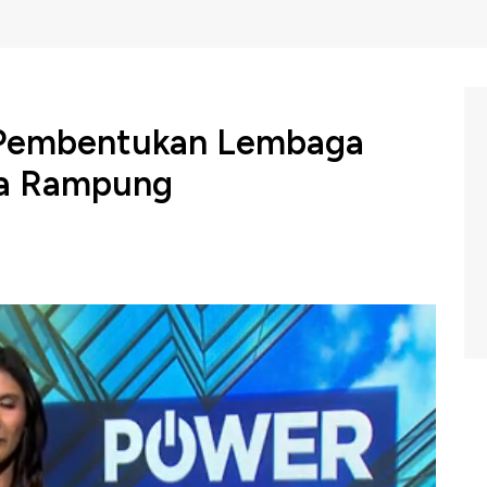
n Pembentukan Lembaga
ra Rampung
in Simpanan (LPS) menyampaikan kabar terbaru terkait
PP di industri asuransi. Ketua Dewan Komisioner LPS
ngka peraturan LPP akan selesai tahun ini.
NBC Indonesia (Jumat, 01/03/2024) berikut ini.