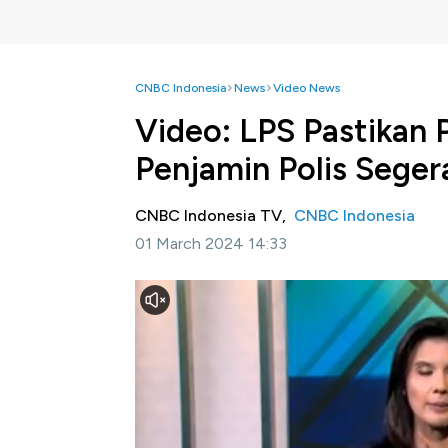
CNBC Indonesia
News
Video News
Video: LPS Pastika
Penjamin Polis Sege
CNBC Indonesia TV,
CNBC Indonesia
01 March 2024 14:33
Jakarta, CNBC Indonesia-
Lembaga Penjam
pembentukan lembaga penjamin polis atau L
Purbaya Yudhi Sadewa memastikan seluruh ra
Selengkapnya dalam program Power Lunch C
Bagikan: