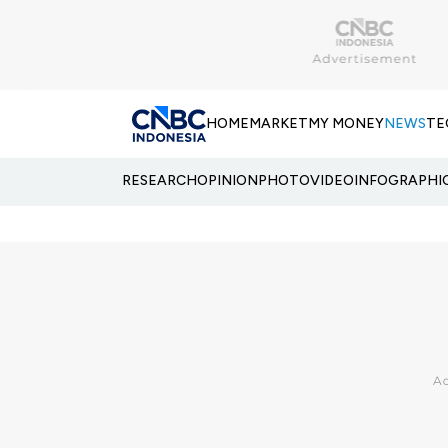
HOME
MARKET
MY MONEY
NEWS
TE
RESEARCH
OPINION
PHOTO
VIDEO
INFOGRAPHI