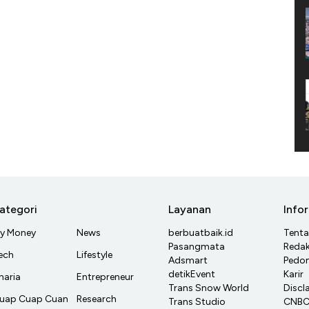
ategori
Layanan
Info
y Money
News
berbuatbaik.id
Tent
Pasangmata
Redak
ech
Lifestyle
Adsmart
Pedom
detikEvent
Karir
haria
Entrepreneur
Trans Snow World
Discl
uap Cuap Cuan
Research
Trans Studio
CNBC 