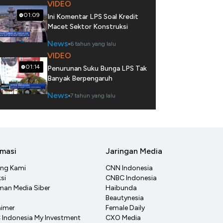
VIDEO
01:09
Ini Komentar LPS Soal Kredit
Macet Sektor Konstruksi
News
6 tahun yang lalu
VIDEO
01:14
Penurunan Suku Bunga LPS Tak
Banyak Berpengaruh
News
7 tahun yang lalu
rmasi
Jaringan Media
ang Kami
CNN Indonesia
si
CNBC Indonesia
an Media Siber
Haibunda
Beautynesia
aimer
Female Daily
Indonesia My Investment
CXO Media