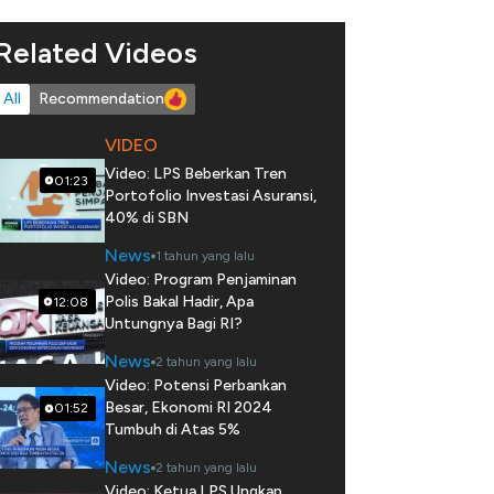
Related Videos
All
Recommendation
VIDEO
Video: LPS Beberkan Tren
01:23
Portofolio Investasi Asuransi,
40% di SBN
News
1 tahun yang lalu
Video: Program Penjaminan
Polis Bakal Hadir, Apa
12:08
Untungnya Bagi RI?
News
2 tahun yang lalu
Video: Potensi Perbankan
Besar, Ekonomi RI 2024
01:52
Tumbuh di Atas 5%
News
2 tahun yang lalu
Video: Ketua LPS Ungkap