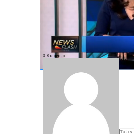
#lps
#lembaga penjamin polis asuransi