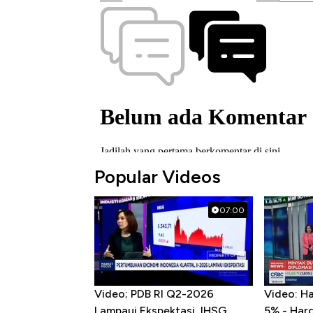
Popular Videos
07:00
Video; PDB RI Q2-2026
Video: H
Lampaui Ekspektasi, IHSG
5% - Har