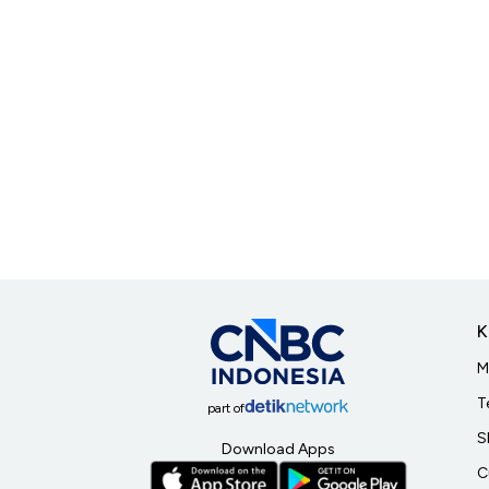
K
M
T
part of
S
Download Apps
C