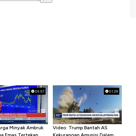
05:57
01:29
arga Minyak Ambruk
Video: Trump Bantah AS
ga Emas Tertekan
Kekurangan Amunisi Dalam