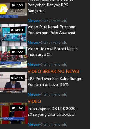
Penyebab Banyak BPR
01:59
Bangkrut
News
2 tahun yang lalu
Video: Yuk Kenali Program
04:01
Penjaminan Polis Asuransi
News
2 tahun yang lalu
Video: Jokowi Soroti Kasus
01:22
Indosurya Cs
News
3 tahun yang lalu
VIDEO BREAKING NEWS
07:38
LPS Pertahankan Suku Bunga
Penjamin di Level 3,5%
News
4 tahun yang lalu
VIDEO
01:52
Inilah Jajaran DK LPS 2020-
2025 yang Dilantik Jokowi
News
5 tahun yang lalu