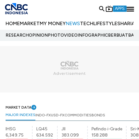
APPS
HOME
MARKET
MY MONEY
NEWS
TECH
LIFESTYLE
SHARIA
E
RESEARCH
OPINION
PHOTO
VIDEO
INFOGRAPHIC
BERBUATBAIK.
MARKET DATA
MAJOR INDEXES
INDO-FX
USD-FX
COMMODITIES
BONDS
IHSG
LQ45
JII
Pefindo i-Grade
Sri-
6,349.75
634.592
383.099
158.288
308