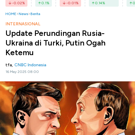
-0.02
%
0.1
%
-0.01
%
0.14
%
0
HOME
News
Berita
INTERNASIONAL
Update Perundingan Rusia-
Ukraina di Turki, Putin Ogah
Ketemu
tfa,
CNBC Indonesia
16 May 2025 08:00