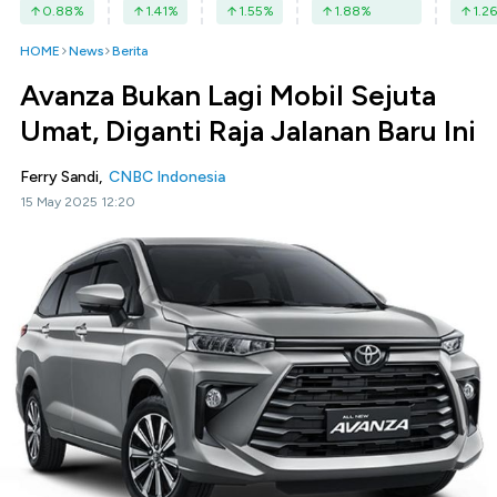
0.88
%
1.41
%
1.55
%
1.88
%
1.26
HOME
News
Berita
Avanza Bukan Lagi Mobil Sejuta
Umat, Diganti Raja Jalanan Baru Ini
Ferry Sandi,
CNBC Indonesia
15 May 2025 12:20