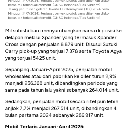
Minggu, (14/7/2024), terdapat banyak produk yang diberikan diskon
besar, tak terkecuali otomotif. (CNBC Indonesia/Tias Budiarto)
Jelang penutupan gelaran Jakarta Fair Kemayoran (JFK) 2024 pada
Minggu, (14/7/2024), terdapat banyak produk yang diberikan diskon
besar, tak terkecuali otomotif. (CNBC Indonesia/Tias Budiarto)
Mitsubishi baru menyumbangkan nama di posisi ke
delapan melalui Xpander yang termasuk Xpander
Cross dengan penjualan 8.879 unit. Disusul Suzuki
Carry pick-up yang terjual 7.378 serta Toyota Agya
yang terjual 5425 unit.
Sepanjang Januari-April 2025, penjualan mobil
wholesales atau dari pabrikan ke diler turun 2,9%
menjadi 256.368 unit, dibandingkan periode yang
sama pada tahun lalu yakni sebanyak 264.014 unit.
Sedangkan, penjualan mobil secara ritel pun lebih
anjlok 7,7% menjadi 267.514 unit, dibandingkan 4
bulan pertama 2024 sebanyak 289.917 unit.
Mobil Terlaris Januari-April 2025: