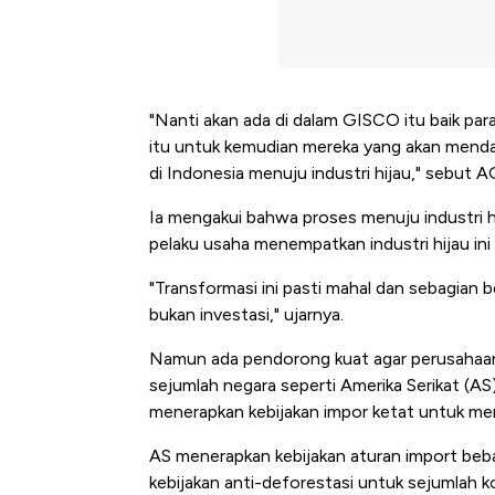
"Nanti akan ada di dalam GISCO itu baik para i
itu untuk kemudian mereka yang akan mendan
di Indonesia menuju industri hijau," sebut A
Ia mengakui bahwa proses menuju industri hi
pelaku usaha menempatkan industri hijau ini 
"Transformasi ini pasti mahal dan sebagian
bukan investasi," ujarnya.
Namun ada pendorong kuat agar perusahaan seg
sejumlah negara seperti Amerika Serikat (AS
menerapkan kebijakan impor ketat untuk me
AS menerapkan kebijakan aturan import bebas
Bangkit dari Kubur! Bisnis Fur
kebijakan anti-deforestasi untuk sejumlah 