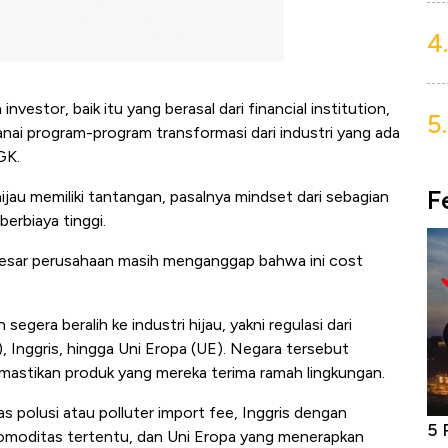
4.
nvestor, baik itu yang berasal dari financial institution,
5.
ai program-program transformasi dari industri yang ada
GK.
F
jau memiliki tantangan, pasalnya mindset dari sebagian
berbiaya tinggi.
 besar perusahaan masih menganggap bahwa ini cost
era beralih ke industri hijau, yakni regulasi dari
), Inggris, hingga Uni Eropa (UE). Negara tersebut
mastikan produk yang mereka terima ramah lingkungan.
 polusi atau polluter import fee, Inggris dengan
niture &
Industri Susu Jadi Bintang Baru Ekonomi
5 
komoditas tertentu, dan Uni Eropa yang menerapkan