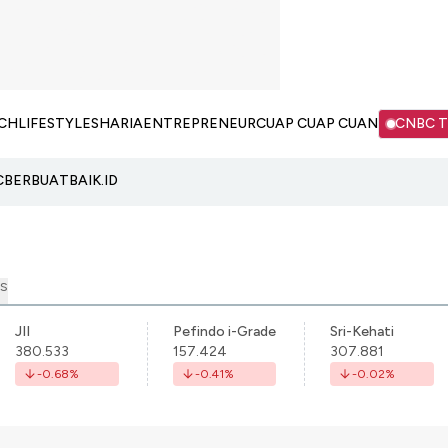
CH
LIFESTYLE
SHARIA
ENTREPRENEUR
CUAP CUAP CUAN
CNBC 
C
BERBUATBAIK.ID
S
JII
Pefindo i-Grade
Sri-Kehati
380.533
157.424
307.881
-0.68
%
-0.41
%
-0.02
%