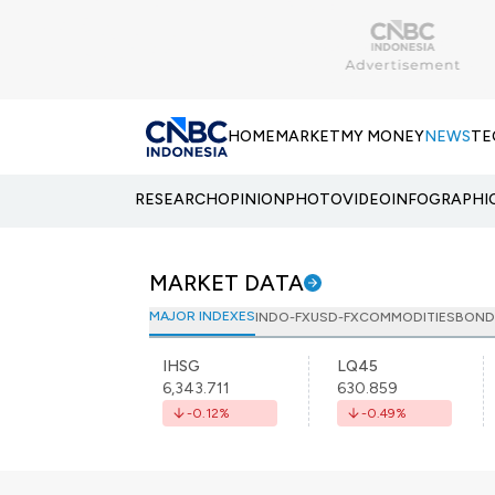
HOME
MARKET
MY MONEY
NEWS
TE
RESEARCH
OPINION
PHOTO
VIDEO
INFOGRAPHI
MARKET DATA
MAJOR INDEXES
INDO-FX
USD-FX
COMMODITIES
BOND
IHSG
LQ45
6,343.711
630.859
-0.12
%
-0.49
%