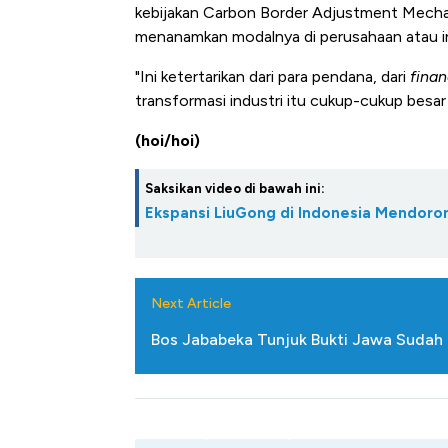
Alas Kaki Tumbuh Double Dig
kebijakan Carbon Border Adjustment Mecha
menanamkan modalnya di perusahaan atau in
"Ini ketertarikan dari para pendana, dari
finan
transformasi industri itu cukup-cukup besar
(hoi/hoi)
Saksikan video di bawah ini:
Ekspansi LiuGong di Indonesia Mendorong
Next Article
Bos Jababeka Tunjuk Bukti Jawa Sudah