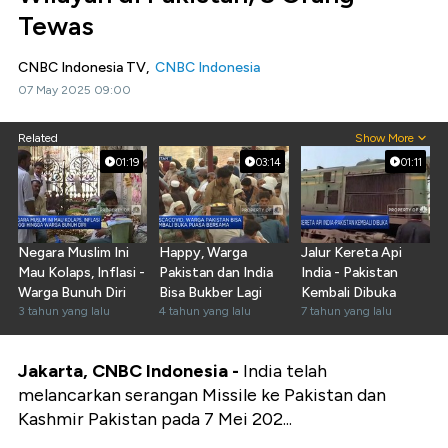
Tewas
CNBC Indonesia TV,
CNBC Indonesia
07 May 2025 09:00
Related
Show More
01:19
03:14
01:11
Negara Muslim Ini
Happy, Warga
Jalur Kereta Api
Mau Kolaps, Inflasi -
Pakistan dan India
India - Pakistan
Warga Bunuh Diri
Bisa Bukber Lagi
Kembali Dibuka
3 tahun yang lalu
4 tahun yang lalu
7 tahun yang lalu
Jakarta, CNBC Indonesia -
India telah
melancarkan serangan Missile ke Pakistan dan
Kashmir Pakistan pada 7 Mei 202...