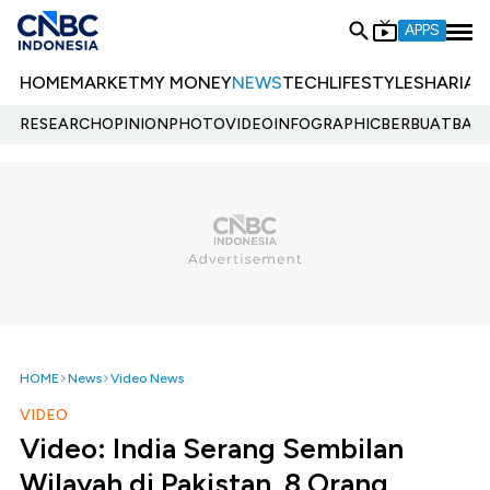
APPS
HOME
MARKET
MY MONEY
NEWS
TECH
LIFESTYLE
SHARIA
E
RESEARCH
OPINION
PHOTO
VIDEO
INFOGRAPHIC
BERBUATBAIK.
HOME
News
Video News
VIDEO
Video: India Serang Sembilan
Wilayah di Pakistan, 8 Orang