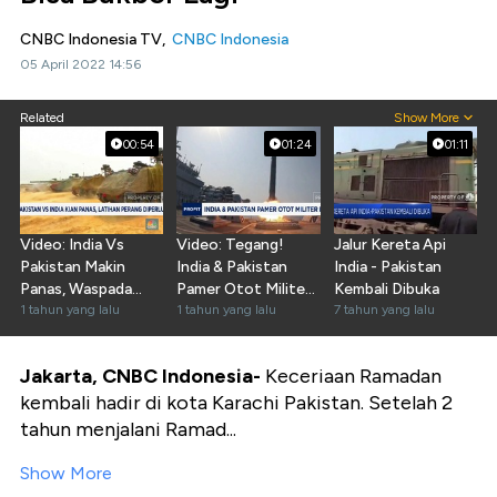
CNBC Indonesia TV,
CNBC Indonesia
05 April 2022 14:56
Related
Show More
00:54
01:24
01:11
Video: India Vs
Video: Tegang!
Jalur Kereta Api
Pakistan Makin
India & Pakistan
India - Pakistan
Panas, Waspada
Pamer Otot Militer
Kembali Dibuka
Perang
1 tahun yang lalu
di Laut Arab
1 tahun yang lalu
7 tahun yang lalu
Jakarta, CNBC Indonesia-
Keceriaan Ramadan
kembali hadir di kota Karachi Pakistan. Setelah 2
tahun menjalani Ramad...
Show More