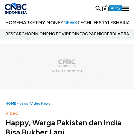
APPS
HOME
MARKET
MY MONEY
NEWS
TECH
LIFESTYLE
SHARIA
E
RESEARCH
OPINION
PHOTO
VIDEO
INFOGRAPHIC
BERBUATBAIK.
HOME
News
Video News
VIDEO
Happy, Warga Pakistan dan India
Bisa Bukber Lagi