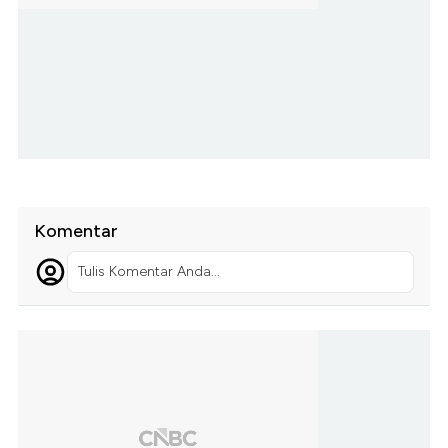
Komentar
Tulis Komentar Anda...